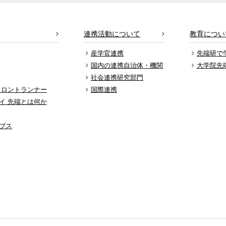
連携活動について
教育につい
産学官連携
先端研で
国内の連携自治体・機関
大学院先
社会連携研究部門
フロントランナー
国際連携
イ 先端とは何か
ブス