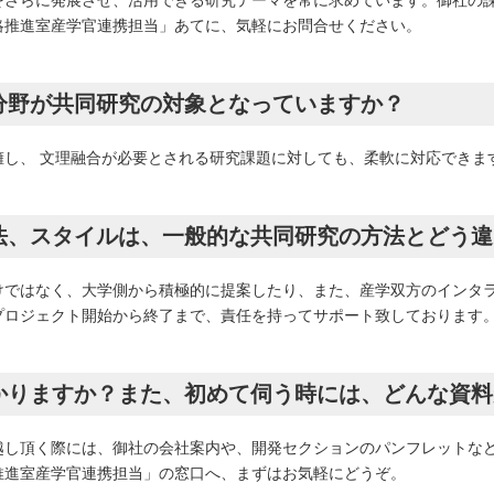
をさらに発展させ、活用できる研究テーマを常に求めています。御社の
略推進室産学官連携担当」あてに、気軽にお問合せください。
な分野が共同研究の対象となっていますか？
擁し、 文理融合が必要とされる研究課題に対しても、柔軟に対応できま
方法、スタイルは、一般的な共同研究の方法とどう
けではなく、大学側から積極的に提案したり、また、産学双方のインタ
プロジェクト開始から終了まで、責任を持ってサポート致しております
かかりますか？また、初めて伺う時には、どんな資
越し頂く際には、御社の会社案内や、開発セクションのパンフレットな
推進室産学官連携担当」の窓口へ、まずはお気軽にどうぞ。