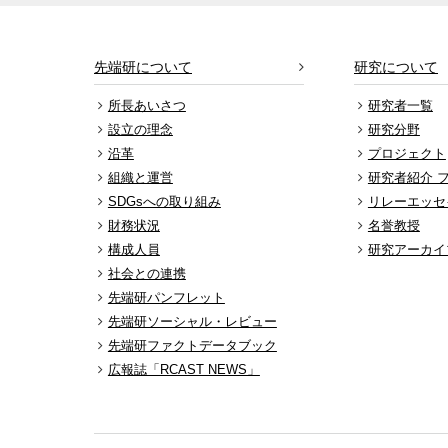
先端研について
研究について
所長あいさつ
研究者一覧
設立の理念
研究分野
沿革
プロジェクト
組織と運営
研究者紹介 
SDGsへの取り組み
リレーエッセ
財務状況
名誉教授
構成人員
研究アーカイ
社会との連携
先端研パンフレット
先端研ソーシャル・レビュー
先端研ファクトデータブック
広報誌「RCAST NEWS」