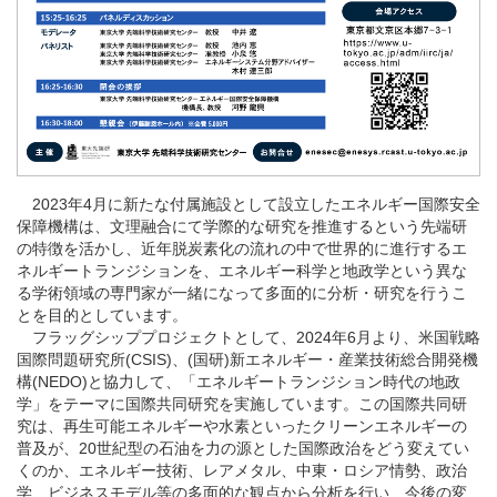
2023年4月に新たな付属施設として設立したエネルギー国際安全
保障機構は、文理融合にて学際的な研究を推進するという先端研
の特徴を活かし、近年脱炭素化の流れの中で世界的に進行するエ
ネルギートランジションを、エネルギー科学と地政学という異な
る学術領域の専門家が一緒になって多面的に分析・研究を行うこ
とを目的としています。
フラッグシッププロジェクトとして、2024年6月より、米国戦略
国際問題研究所(CSIS)、(国研)新エネルギー・産業技術総合開発機
構(NEDO)と協力して、「エネルギートランジション時代の地政
学」をテーマに国際共同研究を実施しています。この国際共同研
究は、再生可能エネルギーや水素といったクリーンエネルギーの
普及が、20世紀型の石油を力の源とした国際政治をどう変えてい
くのか、エネルギー技術、レアメタル、中東・ロシア情勢、政治
学、ビジネスモデル等の多面的な観点から分析を行い、今後の変