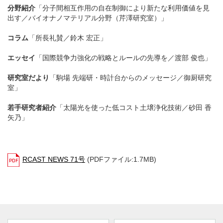
分野紹介
「分子間相互作用の自在制御により新たな利用価値を見
出す／バイオナノマテリアル分野（芹澤研究室）」
コラム
「所長礼賛／鈴木 宏正」
エッセイ
「国際競争力強化の戦略とルールの先導を／渡部 俊也」
研究室だより
「駒場 先端研・時計台からのメッセージ／御厨研究
室」
若手研究者紹介
「太陽光を使った低コスト土壌浄化技術／砂田 香
矢乃」
RCAST NEWS 71号
(PDFファイル:1.7MB)