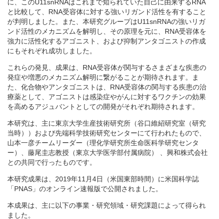
に、このU11snRNAはこれまで知られていた自己に由来するRNA
と比較して、RNA受容体に対する強いリガンド活性を有すること
が判明しました。また、本研究グループはU11snRNAの強いリガ
ンド活性のメカニズムを解明し、その原理を元に、RNA受容体を
強力に活性化するアゴニスト、および抑制アンタゴニストの作成
にもそれぞれ成功しました。
これらの発見、成果は、RNA受容体が関与するさまざまな疾患の
発症や増悪のメカニズム解明に繋がることが期待されます。ま
た、化合物やアンタゴニストは、RNA受容体の関与する疾患の治
療薬として、アゴニストは感染症やがんに対するワクチンの効果
を高めるアジュバントとしての開発がそれぞれ期待されます。
本研究は、主に東京大学生産技術研究所（谷口維紹研究室（研究
当時））および先端科学技術研究センターにて行われたもので、
山本一彦チームリーダー（理化学研究所生命医科学研究センタ
ー）、藤尾圭志教授（東京大学医学部付属病院） 、興和株式会社
との共同で行ったものです。
本研究成果は、2019年11月4日（米国東部時間）に米国科学誌
「PNAS」のオンライン速報版で公開されました。
本成果は、主に以下の事業・研究領域・研究課題によって得られ
ました。