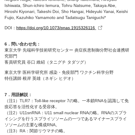
Ishiwata, Shun-ichiro Iemura, Tohru Natsume, Takaya Abe,
Hiroshi Kiyonari, Takeshi Doi, Sho Hangai, Hideyuki Yanai, Keishi
Fujio, Kazuhiko Yamamoto and Tadatsugu Taniguchi*
DOI：
https://doi.org/10.1073/pnas.1915326116
6．問い合わせ先：
東京大学 先端科学技術研究センター 炎症疾患制御分野社会連携研
究部門
客員研究員 谷口 維紹（タニグチ タダツグ）
東京大学 医科学研究所 感染・免疫部門 ワクチン科学分野
特任講師 根岸 英雄（ネギシ ヒデオ）
7．用語解説：
（注1）TLR7：Toll-like receptor 7の略。一本鎖RNAを認識して免
疫応答を活性化する受容体。
（注2）U11snRNA：U11 small nuclear RNAの略。RNAのスプラ
イシングを行うスプライソソームの一つであるマイナースプライ
ソソームの主要な構成RNA。
（注3）RA：関節リウマチの略。