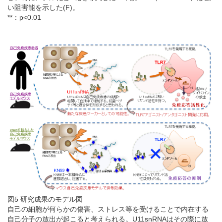
い阻害能を示した(F)。
**：p<0.01
図5 研究成果のモデル図
自己の細胞が何らかの傷害、ストレス等を受けることで内在する
自己分子の放出が起こると考えられる。U11snRNAはその際に放