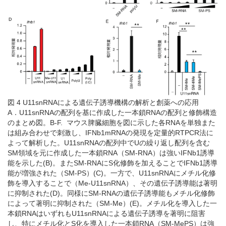
図 4 U11snRNAによる遺伝子誘導機構の解析と創薬への応用
A．U11snRNAの配列を基に作成した一本鎖RNAの配列と修飾構造
のまとめ図。B-F. マウス脾臓細胞を図に示した各RNAを単独また
は組み合わせで刺激し、IFNb1mRNAの発現を定量的RTPCR法に
よって解析した。U11snRNAの配列中でUの繰り返し配列を含む
SM領域を元に作成した一本鎖RNA（SM-RNA）は強いIFNb1誘導
能を示した(B)。またSM-RNAにS化修飾を加えることでIFNb1誘導
能が増強された（SM-PS）(C)。一方で、U11snRNAにメチル化修
飾を導入することで（Me-U11snRNA）、その遺伝子誘導能は著明
に抑制された(D)。同様にSM-RNAの遺伝子誘導能もメチル化修飾
によって著明に抑制された（SM-Me）(E)。メチル化を導入した一
本鎖RNAはいずれもU11snRNAによる遺伝子誘導を著明に阻害
し、特にメチル化とS化を導入した一本鎖RNA（SM-MePS）は強