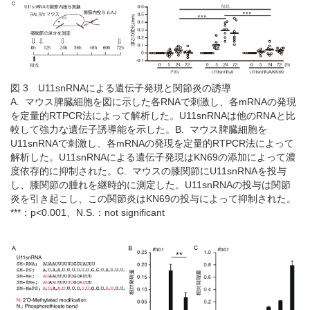
図 3 U11snRNAによる遺伝子発現と関節炎の誘導
A. マウス脾臓細胞を図に示した各RNAで刺激し、各mRNAの発現
を定量的RTPCR法によって解析した。U11snRNAは他のRNAと比
較して強力な遺伝子誘導能を示した。B. マウス脾臓細胞を
U11snRNAで刺激し、各mRNAの発現を定量的RTPCR法によって
解析した。U11snRNAによる遺伝子発現はKN69の添加によって濃
度依存的に抑制された。C. マウスの膝関節にU11snRNAを投与
し、膝関節の腫れを継時的に測定した。U11snRNAの投与は関節
炎を引き起こし、この関節炎はKN69の投与によって抑制された。
***：p<0.001、N.S.：not significant