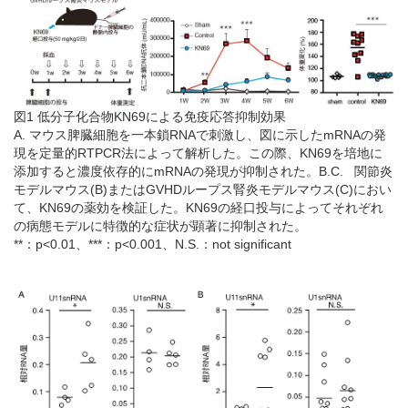
図1 低分子化合物KN69による免疫応答抑制効果
A. マウス脾臓細胞を一本鎖RNAで刺激し、図に示したmRNAの発
現を定量的RTPCR法によって解析した。この際、KN69を培地に
添加すると濃度依存的にmRNAの発現が抑制された。B.C. 関節炎
モデルマウス(B)またはGVHDループス腎炎モデルマウス(C)におい
て、KN69の薬効を検証した。KN69の経口投与によってそれぞれ
の病態モデルに特徴的な症状が顕著に抑制された。
**：p<0.01、***：p<0.001、N.S.：not significant