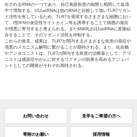
出されるRNAの一つであり、自己免疫疾患の病態と相関して血清
中で増加する。U11snRNAは他のRNAと比較して強いTLR7リガン
ド活性を有しているため、TLR7を発現するさまざまな細胞におい
て、I型IFNや炎症性サイトカイン等を誘導することで病態の発症
や増悪に寄与すると考えられる。またKN69はU11snRNAに直接結
合することで、そのリガンド活性を抑制する。
これらの発見、成果は、TLR7が関与するさまざまな疾患の発症や
増悪のメカニズム解明に繋がることが期待される。また、化合物
やアンタゴニストは、TLR7の関与する疾患の治療薬として、アゴ
ニストは感染症やがんに対するワクチンの効果を高めるアジュバ
ントとしての開発がそれぞれ期待される。
お問い合わせ
見学をご希望の方へ
寄附のお願い
採用情報