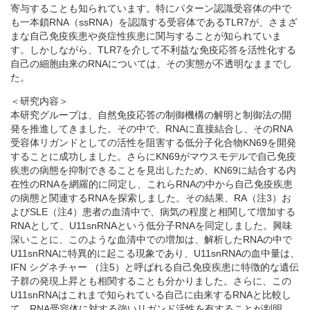
寄与することも知られています。特にパターン認識受容体の中で
も一本鎖RNA（ssRNA）を認識する受容体であるTLR7が、さまざ
まな自己免疫疾患や炎症性疾患に関与することが知られていま
す。しかしながら、TLR7を介して不利益な免疫応答を活性化する
自己の細胞由来のRNAについては、その実態が不透明なままでし
た。
＜研究内容＞
本研究グループは、自然免疫応答の制御機構の解明と制御法の開
発を推進してきました。その中で、RNAに直接結合し、そのRNA
受容体リガンドとしての活性を阻害する低分子化合物KN69を開発
することに成功しました。さらにKN69がマウスモデルで自己免疫
疾患の病態を抑制できることを見出したため、KN69に結合する内
在性のRNAを網羅的に同定し、これらRNAの中から自己免疫疾患
の病態と関連するRNAを探索しました。その結果、RA（注3）お
よびSLE（注4）患者の血清中で、病気の程度と相関して増加する
RNAとして、U11snRNAという低分子RNAを同定しました。興味
深いことに、このような血清中での増加は、解析したRNAの中で
U11snRNAに特異的に起こる現象であり、U11snRNAの血中量は、
IFN シグネチャー （注5）と呼ばれる自己免疫疾患に特徴的な遺伝
子群の発現上昇とも相関することも分かりました。さらに、この
U11snRNAはこれまで知られている自己に由来するRNAと比較し
て、RNA受容体に対する強いリガンド活性を有することが判明