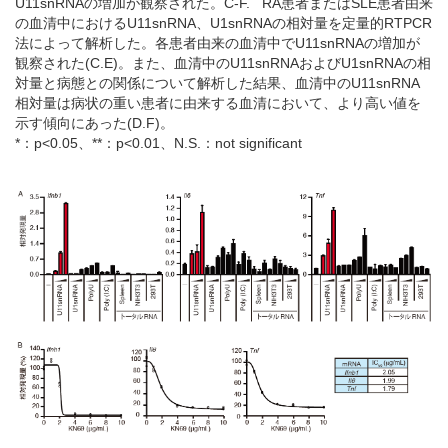
U11snRNAの増加が観察された。C-F. RA患者またはSLE患者由来
の血清中におけるU11snRNA、U1snRNAの相対量を定量的RTPCR
法によって解析した。各患者由来の血清中でU11snRNAの増加が
観察された(C.E)。また、血清中のU11snRNAおよびU1snRNAの相
対量と病態との関係について解析した結果、血清中のU11snRNA
相対量は病状の重い患者に由来する血清において、より高い値を
示す傾向にあった(D.F)。
*：p<0.05、**：p<0.01、N.S.：not significant