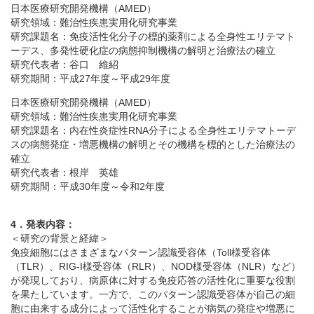
日本医療研究開発機構（AMED）
研究領域：難治性疾患実用化研究事業
研究課題名：免疫活性化分子の標的薬剤による全身性エリテマト
ーデス、多発性硬化症の病態抑制機構の解明と治療法の確立
研究代表者：谷口 維紹
研究期間：平成27年度～平成29年度
日本医療研究開発機構（AMED）
研究領域：難治性疾患実用化研究事業
研究課題名：内在性炎症性RNA分子による全身性エリテマトーデ
スの病態発症・増悪機構の解明とその機構を標的とした治療法の
確立
研究代表者：根岸 英雄
研究期間：平成30年度～令和2年度
4．発表内容：
＜研究の背景と経緯＞
免疫細胞にはさまざまなパターン認識受容体（Toll様受容体
（TLR）、RIG-I様受容体（RLR）、NOD様受容体（NLR）など）
が発現しており、病原体に対する免疫応答の活性化に重要な役割
を果たしています。一方で、このパターン認識受容体が自己の細
胞に由来する成分によって活性化することが病気の発症や増悪に