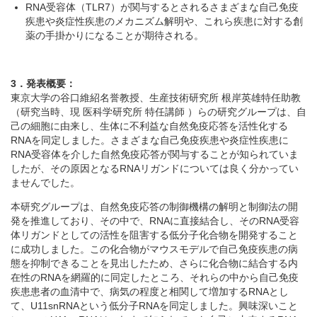
RNA受容体（TLR7）が関与するとされるさまざまな自己免疫
疾患や炎症性疾患のメカニズム解明や、これら疾患に対する創
薬の手掛かりになることが期待される。
3．発表概要：
東京大学の谷口維紹名誉教授、生産技術研究所 根岸英雄特任助教
（研究当時、現 医科学研究所 特任講師 ）らの研究グループは、自
己の細胞に由来し、生体に不利益な自然免疫応答を活性化する
RNAを同定しました。さまざまな自己免疫疾患や炎症性疾患に
RNA受容体を介した自然免疫応答が関与することが知られていま
したが、その原因となるRNAリガンドについては良く分かってい
ませんでした。
本研究グループは、自然免疫応答の制御機構の解明と制御法の開
発を推進しており、その中で、RNAに直接結合し、そのRNA受容
体リガンドとしての活性を阻害する低分子化合物を開発すること
に成功しました。この化合物がマウスモデルで自己免疫疾患の病
態を抑制できることを見出したため、さらに化合物に結合する内
在性のRNAを網羅的に同定したところ、それらの中から自己免疫
疾患患者の血清中で、病気の程度と相関して増加するRNAとし
て、U11snRNAという低分子RNAを同定しました。興味深いこと