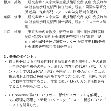
根岸 英雄
（研究当時：東京大学生産技術研究所 炎症･免疫制御
学 社会連携研究部門 特任助教、現在：同医科学研究
所 感染・免疫部門 ワクチン科学分野 特任講師）
遠藤 信康
（研究当時：東京大学生産技術研究所 炎症･免疫制御
学 社会連携研究部門 博士課程、現在：アステラス製
薬）
谷口 維紹
（東京大学名誉教授、研究当時：同生産技術研究所
炎症･免疫制御学 社会連携研究部門 特任教授、現
在：同先端科学技術研究センター 炎症疾患制御分野
社会連携研究部門 客員研究員）
2．発表のポイント：
自己RNAによる応答を抑制する新規化合物を開発し、その新規
化合物の結合RNAの中から、新しい内在性のTLR7（注1）リガ
ンドとしてU11snRNA（注2）を同定し、同RNAがヒト自己免
疫患者および自己免疫疾患モデルマウスにおいて、病態と相関
して血中で増加すること、非常に強いTLR7リガンド活性を有
することを明らかにした。
U11snRNAの強いTLR7リガンド活性のメカニズムを解明し、
その原理を応用して新規TLR7アンタゴニスト、新規TLR7アゴ
ニストを開発した。