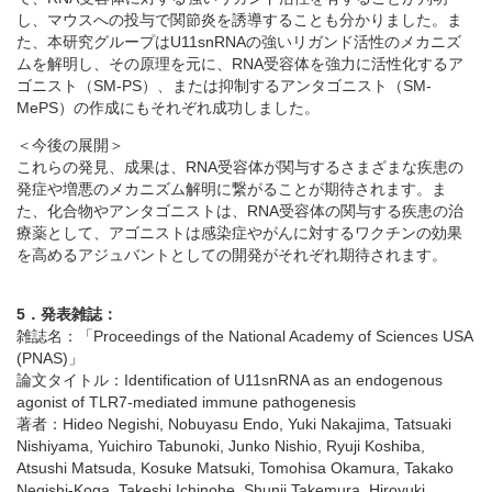
し、マウスへの投与で関節炎を誘導することも分かりました。ま
た、本研究グループはU11snRNAの強いリガンド活性のメカニズ
ムを解明し、その原理を元に、RNA受容体を強力に活性化するア
ゴニスト（SM-PS）、または抑制するアンタゴニスト（SM-
MePS）の作成にもそれぞれ成功しました。
＜今後の展開＞
これらの発見、成果は、RNA受容体が関与するさまざまな疾患の
発症や増悪のメカニズム解明に繋がることが期待されます。ま
た、化合物やアンタゴニストは、RNA受容体の関与する疾患の治
療薬として、アゴニストは感染症やがんに対するワクチンの効果
を高めるアジュバントとしての開発がそれぞれ期待されます。
5．発表雑誌：
雑誌名：「
Proceedings of the National Academy of Sciences USA
(PNAS)
」
論文タイトル：Identification of U11snRNA as an endogenous
agonist of TLR7-mediated immune pathogenesis
著者：Hideo Negishi, Nobuyasu Endo, Yuki Nakajima, Tatsuaki
Nishiyama, Yuichiro Tabunoki, Junko Nishio, Ryuji Koshiba,
Atsushi Matsuda, Kosuke Matsuki, Tomohisa Okamura, Takako
Negishi-Koga, Takeshi Ichinohe, Shunji Takemura, Hiroyuki