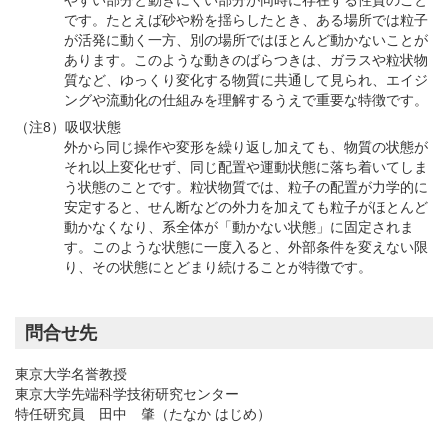
です。たとえば砂や粉を揺らしたとき、ある場所では粒子
が活発に動く一方、別の場所ではほとんど動かないことが
あります。このような動きのばらつきは、ガラスや粒状物
質など、ゆっくり変化する物質に共通して見られ、エイジ
ングや流動化の仕組みを理解するうえで重要な特徴です。
（注8）吸収状態
外から同じ操作や変形を繰り返し加えても、物質の状態が
それ以上変化せず、同じ配置や運動状態に落ち着いてしま
う状態のことです。粒状物質では、粒子の配置が力学的に
安定すると、せん断などの外力を加えても粒子がほとんど
動かなくなり、系全体が「動かない状態」に固定されま
す。このような状態に一度入ると、外部条件を変えない限
り、その状態にとどまり続けることが特徴です。
問合せ先
東京大学名誉教授
東京大学先端科学技術研究センター
特任研究員 田中 肇（たなか はじめ）