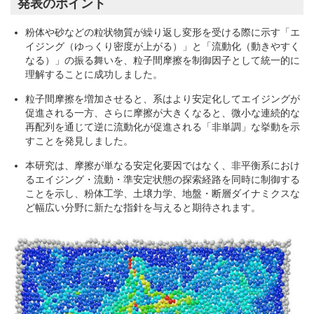
発表のポイント
粉体や砂などの粒状物質が繰り返し変形を受ける際に示す「エ
イジング（ゆっくり密度が上がる）」と「流動化（動きやすく
なる）」の振る舞いを、粒子間摩擦を制御因子として統一的に
理解することに成功しました。
粒子間摩擦を増加させると、系はより安定化してエイジングが
促進される一方、さらに摩擦が大きくなると、微小な連続的な
再配列を通じて逆に流動化が促進される「非単調」な挙動を示
すことを発見しました。
本研究は、摩擦が単なる安定化要因ではなく、非平衡系におけ
るエイジング・流動・準安定状態の探索経路を同時に制御する
ことを示し、粉体工学、土壌力学、地盤・断層ダイナミクスな
ど幅広い分野に新たな指針を与えると期待されます。