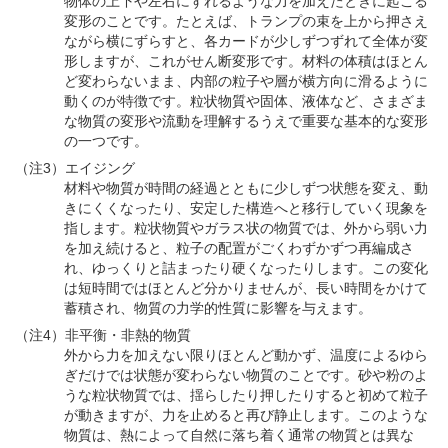
物体の上下や左右にずれるような力を加えたときに起こる
変形のことです。たとえば、トランプの束を上から押さえ
ながら横にずらすと、各カードが少しずつずれて全体が変
形しますが、これがせん断変形です。材料の体積はほとん
ど変わらないまま、内部の粒子や層が横方向に滑るように
動くのが特徴です。粒状物質や固体、液体など、さまざま
な物質の変形や流動を理解するうえで重要な基本的な変形
の一つです。
（注3）エイジング
材料や物質が時間の経過とともに少しずつ状態を変え、動
きにくくなったり、安定した構造へと移行していく現象を
指します。粒状物質やガラス状の物質では、外から弱い力
を加え続けると、粒子の配置がごくわずかずつ再編成さ
れ、ゆっくりと詰まったり硬くなったりします。この変化
は短時間ではほとんど分かりませんが、長い時間をかけて
蓄積され、物質の力学的性質に影響を与えます。
（注4）非平衡・非熱的物質
外から力を加えない限りほとんど動かず、温度によるゆら
ぎだけでは状態が変わらない物質のことです。砂や粉のよ
うな粒状物質では、揺らしたり押したりすると初めて粒子
が動きますが、力を止めると再び静止します。このような
物質は、熱によって自然に落ち着く通常の物質とは異な