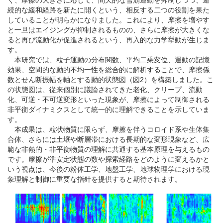
く、摩擦の大きさに応じて、間欠的な雪崩運動を抑制しつつ、連
続的な緩和経路を新たに開くという、相反する二つの役割を果た
していることが明らかになりました。これにより、摩擦を増やす
と一旦はエイジングが抑制されるものの、さらに摩擦が大きくな
ると再び流動化が促進されるという、再入的な力学挙動が生じま
す。
本研究では、粒子運動の分布関数、平均二乗変位、運動の記憶
効果、空間的な動的不均一性を総合的に解析することで、摩擦係
数とせん断振幅を軸とする動的状態図（図2）を構築しました。こ
の状態図は、従来個別に議論されてきた老化、クリープ、流動
化、可逆・不可逆変形といった現象が、摩擦によって制御される
非平衡ダイナミクスとして統一的に理解できることを示していま
す。
本成果は、粒状物質に限らず、摩擦を伴うコロイド系や生体集
合体、さらには土壌や断層帯における長期的な変形現象など、広
範な非熱的・非平衡物質の理解に共通する基本原理を与えるもの
です。摩擦が準安定状態の数や探索経路をどのように変えるかと
いう視点は、今後の粉体工学、地盤工学、地球物理学における現
象理解と制御に重要な指針を提供すると期待されます。