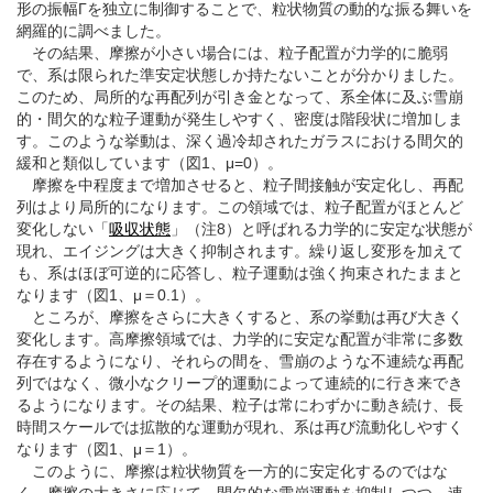
形の振幅Γを独立に制御することで、粒状物質の動的な振る舞いを
網羅的に調べました。
その結果、摩擦が小さい場合には、粒子配置が力学的に脆弱
で、系は限られた準安定状態しか持たないことが分かりました。
このため、局所的な再配列が引き金となって、系全体に及ぶ雪崩
的・間欠的な粒子運動が発生しやすく、密度は階段状に増加しま
す。このような挙動は、深く過冷却されたガラスにおける間欠的
緩和と類似しています（図1、μ=0）。
摩擦を中程度まで増加させると、粒子間接触が安定化し、再配
列はより局所的になります。この領域では、粒子配置がほとんど
変化しない「
吸収状態
」（注8）と呼ばれる力学的に安定な状態が
現れ、エイジングは大きく抑制されます。繰り返し変形を加えて
も、系はほぼ可逆的に応答し、粒子運動は強く拘束されたままと
なります（図1、μ＝0.1）。
ところが、摩擦をさらに大きくすると、系の挙動は再び大きく
変化します。高摩擦領域では、力学的に安定な配置が非常に多数
存在するようになり、それらの間を、雪崩のような不連続な再配
列ではなく、微小なクリープ的運動によって連続的に行き来でき
るようになります。その結果、粒子は常にわずかに動き続け、長
時間スケールでは拡散的な運動が現れ、系は再び流動化しやすく
なります（図1、μ＝1）。
このように、摩擦は粒状物質を一方的に安定化するのではな