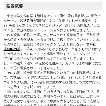
発表概要
東京大学先端科学技術研究センター田中 肇名誉教授らの研究グ
ループは、
粒状物質が準静的
（注1）な繰り返し
せん断変形
（注
2）を受けた際に示す力学的
エイジング
（注3）と流動化のメカニ
ズムを、大規模数値シミュレーションにより解明しました。
砂や粉体、穀物、土壌などに代表される粒状物質は、日常生活
から産業・自然現象に至るまで極めて広く存在しています。これ
らの物質は、温度による熱ゆらぎをほとんど持たない「
非平衡・
非熱的物質
」（注4）であるにもかかわらず、外部からの摂動によ
りガラスのようにゆっくりと構造が変化する「エイジング」や、
空間的に不均一な粒子運動を示すことが知られています。しか
し、その
緩和
（注5）や流動の仕組みは、ガラスとは本質的に異な
り、十分に理解されていませんでした。
その結果、粒子間摩擦と変形振幅という二つの制御因子によっ
て、粒状系が（i）弾性的に安定した状態、（ii）ゆっくりと詰まる
エイジング状態、（iii）定常的に流動する状態の三つの力学的レジ
ームを示すことを明らかにしました。
特に重要なのは、外部からの力学的な繰り返し刺激の下で、摩
擦の役割が単純ではなく、摩擦を増やすと一旦は密度が上昇し構
造が安定化するものの、さらに摩擦が大きくなると、逆に流動化
が促進されるという再入的（非単調）な振る舞いが現れる点で