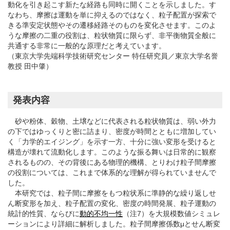
動化を引き起こす新たな経路も同時に開くことを示しました。す
なわち、摩擦は運動を単に抑えるのではなく、粒子配置が探索で
きる準安定状態やその遷移経路そのものを変化させます。このよ
うな摩擦の二重の役割は、粒状物質に限らず、非平衡物質全般に
共通する非常に一般的な原理だと考えています。
（東京大学先端科学技術研究センター 特任研究員／東京大学名誉
教授 田中肇）
発表内容
砂や粉体、穀物、土壌などに代表される粒状物質は、弱い外力
の下ではゆっくりと密に詰まり、密度が時間とともに増加してい
く「力学的エイジング」を示す一方、十分に強い変形を受けると
構造が壊れて流動化します。このような振る舞いは日常的に観察
されるものの、その背後にある物理的機構、とりわけ粒子間摩擦
の役割については、これまで体系的な理解が得られていませんで
した。
本研究では、粒子間に摩擦をもつ粒状系に準静的な繰り返しせ
ん断変形を加え、粒子配置の変化、密度の時間発展、粒子運動の
統計的性質、ならびに
動的不均一性
（注7）を大規模数値シミュレ
ーションにより詳細に解析しました。粒子間摩擦係数μとせん断変