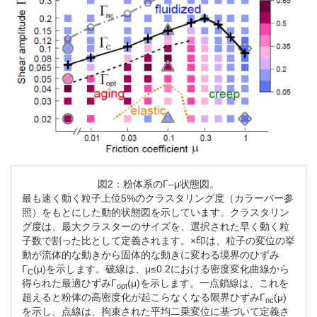
図2：粉体系のΓ–μ状態図。
最も速く動く粒子上位5%のクラスタリング度（カラーバー参
照）をもとにした動的状態図を示しています。クラスタリン
グ度は、最大クラスターのサイズを、選択された早く動く粒
子数で割った比として定義されます。×印は、粒子の変位の挙
動が流体的な動きから固体的な動きに変わる境界のひずみ
Γ
(μ)を示します。破線は、μ≤0.2における密度変化曲線から
C
得られた最適ひずみΓ
(μ)を示します。一点鎖線は、これを
opt
超えると粉体の高密度化が起こらなくなる限界ひずみΓ
(μ)
nc
を示し、点線は、拘束された平均二乗変位に基づいて定義さ