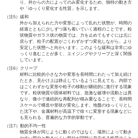
り、外からの力によってのみ変化するため、独特の動き方
や「ゆっくり変化する性質」を示します。
（注5）緩和
外から加えられた力や変形によって乱れた状態が、時間の
経過とともに少しずつ落ち着いていく過程のことです。粒
状物質やガラス状の物質では、力を止めてもすぐには元に
戻らず、粒子の配置がごくわずかずつ変化しながら、より
安定した状態へと向かいます。このような緩和は非常にゆ
っくり進むことが多く、エイジングやクリープと深く関係
しています。
（注6）クリープ
材料に比較的小さな力や変形を長時間にわたって加え続け
たとき、見かけ上は静止しているように見えても、内部で
はごくわずかな変形や粒子の移動が継続的に進行する現象
です。粒状物質や固体材料では、急激な破壊や流動とは異
なり、微小で連続的な再配列が積み重なることで、長時間
スケールで構造や形状が変化します。地盤のゆっくりとし
た沈下や、金属材料が高温下で徐々に変形する現象などに
も見られる、普遍的な力学的挙動です。
（注7）動的不均一性
物質全体が同じように動くのではなく、場所によって動き
やすい部分と動きにくい部分が同時に存在する性質のこと