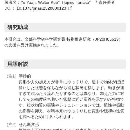
著者名：
Ye Yuan, Walter Kob*, Hajime Tanaka* ＊責任著者
DOI：
10.1073/pnas.2528600123
研究助成
本研究は、文部科学省科学研究費 特別推進研究（JP20H05619）
の支援を受け実施されました。
用語解説
（注1）準静的
変形や力の加え方が非常にゆっくりで、途中で物体がほぼ
静止した状態を保ちながら進む状況を指します。動きが速
すぎて跳ねたり流れたりするのとは異なり、加えた力に対
してその都度落ち着いた状態に近い応答を示すのが特徴で
す。粒状物質の実験やシミュレーションでは、慣性や振動
の影響を抑え、材料本来のゆっくりした変形や緩和の性質
を調べるために用いられます。
（注2）せん断変形