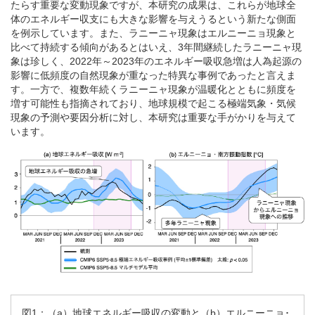
たらす重要な変動現象ですが、本研究の成果は、これらが地球全
体のエネルギー収支にも大きな影響を与えうるという新たな側面
を例示しています。また、ラニーニャ現象はエルニーニョ現象と
比べて持続する傾向があるとはいえ、3年間継続したラニーニャ現
象は珍しく、2022年～2023年のエネルギー吸収急増は人為起源の
影響に低頻度の自然現象が重なった特異な事例であったと言えま
す。一方で、複数年続くラニーニャ現象が温暖化とともに頻度を
増す可能性も指摘されており、地球規模で起こる極端気象・気候
現象の予測や要因分析に対し、本研究は重要な手がかりを与えて
います。
図1：（a）地球エネルギー吸収の変動と（b）エルニーニョ･