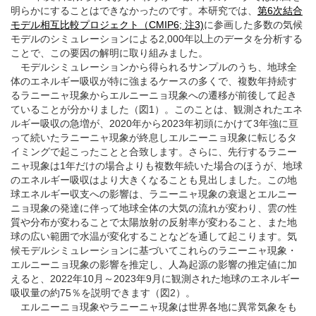
明らかにすることはできなかったのです。本研究では、
第6次結合
モデル相互比較プロジェクト（CMIP6; 注3)
に参画した多数の気候
モデルのシミュレーションによる2,000年以上のデータを分析する
ことで、この要因の解明に取り組みました。
モデルシミュレーションから得られるサンプルのうち、地球全
体のエネルギー吸収が特に強まるケースの多くで、複数年持続す
るラニーニャ現象からエルニーニョ現象への遷移が前後して起き
ていることが分かりました（図1）。このことは、観測されたエネ
ルギー吸収の急増が、2020年から2023年初頭にかけて3年強に亘
って続いたラニーニャ現象が終息しエルニーニョ現象に転じるタ
イミングで起こったことと合致します。さらに、先行するラニー
ニャ現象は1年だけの場合よりも複数年続いた場合のほうが、地球
のエネルギー吸収はより大きくなることも見出しました。この地
球エネルギー収支への影響は、ラニーニャ現象の衰退とエルニー
ニョ現象の発達に伴って地球全体の大気の流れが変わり、雲の性
質や分布が変わることで太陽放射の反射率が変わること、また地
球の広い範囲で水温が変化することなどを通して起こります。気
候モデルシミュレーションに基づいてこれらのラニーニャ現象・
エルニーニョ現象の影響を推定し、人為起源の影響の推定値に加
えると、2022年10月～2023年9月に観測された地球のエネルギー
吸収量の約75％を説明できます（図2）。
エルニーニョ現象やラニーニャ現象は世界各地に異常気象をも