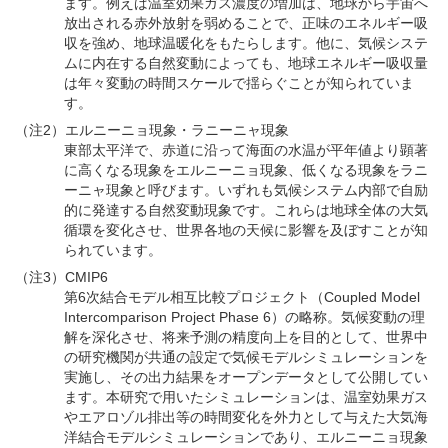
ます。例えば温室効果ガス濃度の増加は、地球から宇宙へ
放出される赤外放射を弱めることで、正味のエネルギー吸
収を強め、地球温暖化をもたらします。他に、気候システ
ムに内在する自然変動によっても、地球エネルギー吸収量
は年々変動の時間スケールで揺らぐことが知られていま
す。
（注2）エルニーニョ現象・ラニーニャ現象
東部太平洋で、赤道に沿って海面の水温が平年値より顕著
に高くなる現象をエルニーニョ現象、低くなる現象をラニ
ーニャ現象と呼びます。いずれも気候システム内部で自励
的に発達する自然変動現象です。これらは地球全体の大気
循環を変化させ、世界各地の天候に影響を及ぼすことが知
られています。
（注3）CMIP6
第6次結合モデル相互比較プロジェクト（Coupled Model
Intercomparison Project Phase 6）の略称。気候変動の理
解を深化させ、将来予測の精度向上を目的として、世界中
の研究機関が共通の設定で気候モデルシミュレーションを
実施し、その出力結果をオープンデータとして公開してい
ます。本研究で用いたシミュレーションは、温室効果ガス
やエアロゾル排出等の時間変化を外力として与えた大気海
洋結合モデルシミュレーションであり、エルニーニョ現象