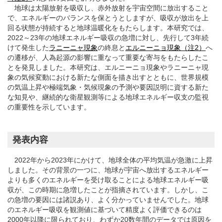
地球は太陽放射を吸収し、赤外放射を宇宙空間に放出すること
で、エネルギーのバランスを保とうとしますが、吸収が放出を上
回る状態が持続すると地球温暖化をもたらします。本研究では、
2022～23年の地球エネルギー吸収の急増に対し、先行して3年続
けて発生した
ラニーニャ現象
の終息と
エルニーニョ現象（注2）
へ
の遷移が、人為起源の影響に重なって重要な寄与をもたらしたこ
とを発見しました。本研究は、エルニーニョ現象やラニーニャ現
象の気候変動における新たな側面を描き出すとともに、世界規模
の気温上昇や極端気象・気候現象の予測や要因説明に資する新た
な知見や、継続的な衛星観測等による地球エネルギー収支の監視
の重要性を示しています。
発表内容
2022年から2023年にかけて、地球全体の平均気温が急激に上昇
しました。その背景の一つに、地球が宇宙へ放出するエネルギー
よりも多くのエネルギーを受け取ることによる地球エネルギー吸
収が、この時期に急増したことが指摘されています。しかし、こ
の急増の要因には諸説あり、よく分かっていませんでした。地球
のエネルギー吸収を観測値に基づいて精度よく評価できるのは
2000年以降に限られており、わずか20数年間のデータでは原因を