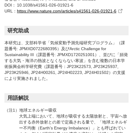
DOI：
10.1038/s41561-026-01921-6
URL：
https://www.nature.com/articles/s41561-026-01921-6
研究助成
本研究は、文部科学省「気候変動予測先端研究プログラム」（課
題番号: JPMXD0722680395）及びArctic Challenge for
Sustainability III（課題番号: JPMXD1720251001）、並びに「頻発
する大気・海洋の熱波となくならない寒波」を含む複数の日本学
術振興会科学研究費（課題番号：JP23K22573, JP23K25937,
JP23K25946, JP24H00261, JP24H02223, JP24H01502）の支援
により実施されました。
用語解説
（注1）地球エネルギー吸収
大気上端において、地球が吸収する太陽放射と、宇宙へ放
出する赤外放射との差で定義される量で、「地球エネルギ
ー不均衡（Earth's Energy Imbalance）」とも呼ばれてい