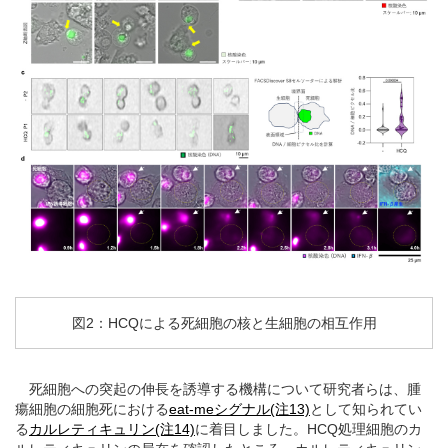
図2：HCQによる死細胞の核と生細胞の相互作用
死細胞への突起の伸長を誘導する機構について研究者らは、腫
瘍細胞の細胞死における
eat-meシグナル(注13)
として知られてい
る
カルレティキュリン(注14)
に着目しました。HCQ処理細胞のカ