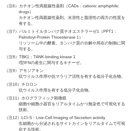
（注6）カチオン性両親媒性薬剤（CADs：cationic amphiphilic
drugs）
カチオン性両親媒性薬剤。水溶性と脂溶性の両方の性質を
有する。
（注7）パルミトイルタンパク質チオエステラーゼ1（PPT1：
Palmitoyl-Protein Thioesterase 1）
リソソーム中の酵素。タンパク質の分解や局在の制御に関
与する。
（注8）TBK1：TANK-binding kinase 1
I型IFNの産生に関与するキナーゼ。
（注9）アモジアキン
抗ウイルス作用や抗マラリア活性を有する低分子化合物。
（注10）チロロン
抗ウイルス作用を有する低分子化合物。
（注11）ホログラフィック顕微鏡
細胞や細胞小器官をリアルタイムかつ無染色で可視化する
技術。
（注12）LCI-S：Live-Cell Imaging of Secretion activity
生細胞から分泌されるサイトカインをリアルタイムで可視
化する技術。