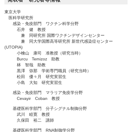
東京大学
医科学研究所
感染・免疫部門 ワクチン科学分野
石井 健 教授
兼 同研究所 国際ワクチンデザインセンター
兼 同大学国際高等研究所 新世代感染症センター
(UTOPIA)
小檜山 康司 准教授（研究当時）
Burcu Temizoz 助教
林 智哉 助教
黒澤 弥那 学術専門職員（研究当時）
松田 優々月 研究実習生
小島 大知 研究実習生
感染・免疫部門 マラリア免疫学分野
Cevayir Coban 教授
基礎医科学部門 分子シグナル制御分野
武川 睦寛 教授
久保田 裕二 講師
基礎医科学部門 RNA制御学分野