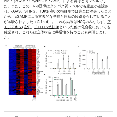
AMP（cGAMP：cyclic GMP-AMP）による誘導と同レベルでし
た。また、このIFN-β誘導はタンパク質レベルでも産生が確認さ
れ、cGAS、STING、
TBK1(注8)
欠損細胞では完全に消失したこと
から、cGAMPによる古典的な誘導と同様の経路を介していること
が示唆されました（図1b-d）。これら結果はHCQのみならず、
ア
モジアキン(注9)
、
チロロン(注10)
といった他の化合物においても
確認され、これらは立体構造に共通性を持つことも判明しまし
た。