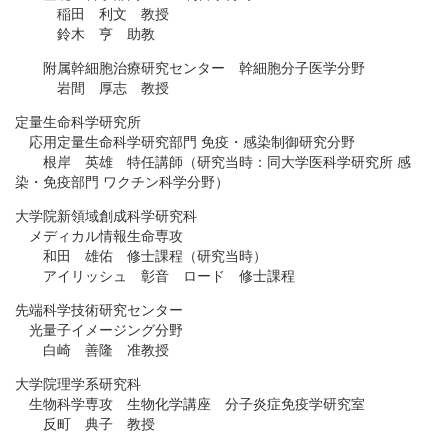
稲田 利文 教授
鈴木 亨 助教
附属幹細胞治療研究センター 幹細胞分子医学分野
岩間 厚志 教授
定量生命科学研究所
応用定量生命科学研究部門 免疫・感染制御研究分野
根岸 英雄 特任講師（研究当時：同大学医科学研究所 感
染・免疫部門 ワクチン科学分野）
大学院新領域創成科学研究科
メディカル情報生命専攻
和田 雄佑 修士課程（研究当時）
アイリッシュ 彰音 ロード 修士課程
先端科学技術研究センター
光量子イメージング分野
白崎 善隆 准教授
大学院理学系研究科
生物科学専攻 生物化学講座 分子炎症免疫学研究室
反町 典子 教授