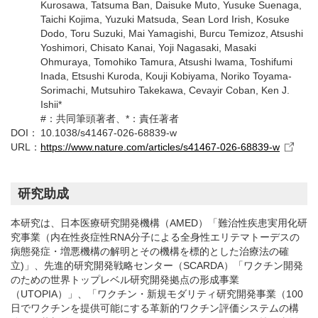
Kurosawa, Tatsuma Ban, Daisuke Muto, Yusuke Suenaga,
Taichi Kojima, Yuzuki Matsuda, Sean Lord Irish, Kosuke
Dodo, Toru Suzuki, Mai Yamagishi, Burcu Temizoz, Atsushi
Yoshimori, Chisato Kanai, Yoji Nagasaki, Masaki
Ohmuraya, Tomohiko Tamura, Atsushi Iwama, Toshifumi
Inada, Etsushi Kuroda, Kouji Kobiyama, Noriko Toyama-
Sorimachi, Mutsuhiro Takekawa, Cevayir Coban, Ken J.
Ishii*
#：共同筆頭著者、*：責任著者
DOI：
10.1038/s41467-026-68839-w
URL：
https://www.nature.com/articles/s41467-026-68839-w
研究助成
本研究は、日本医療研究開発機構（AMED）「難治性疾患実用化研
究事業（内在性炎症性RNA分子による全身性エリテマトーデスの
病態発症・増悪機構の解明とその機構を標的とした治療法の確
立)」、先進的研究開発戦略センター（SCARDA）「ワクチン開発
のための世界トップレベル研究開発拠点の形成事業
（UTOPIA）」、「ワクチン・新規モダリティ研究開発事業（100
日でワクチンを提供可能にする革新的ワクチン評価システムの構