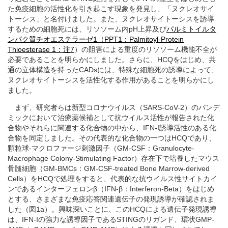
た免疫細胞の活性化を引き起こす現象を発見し、「ヌクレオサイ
トーシス」と名付けました。また、ヌクレオサイトーシスを誘導
するための細胞死には、リソソーム内pH上昇及び
パルミトイルタ
ンパク質チオエステラーゼ1（PPT1：Palmitoyl-Protein
Thioesterase 1：注7
）の阻害による重度のリソソーム機能不全が
必要であることを明らかにしました。さらに、HCQをはじめ、共
通の立体構造を持ったCADsには、特殊な細胞死の誘導によって、
ヌクレオサイトーシスを活性化する作用があることを明らかにし
ました。
まず、研究者らは新型コロナウイルス（SARS-CoV-2）のパンデ
ミックにおいて治療薬候補として抗ウイルス活性が報告された化
合物やそれらに関連する化合物の中から、IFN-I誘導活性のある化
合物を同定しました。その代表的な化合物の一つはHCQであり、
顆粒球-マクロファージ刺激因子（GM-CSF：Granulocyte-
Macrophage Colony-Stimulating Factor）存在下で培養したマウス
骨髄細胞（GM-BMCs：GM-CSF-treated Bone Marrow-derived
Cells）をHCQで処理をすると、代表的な抗ウイルス性サイトカイ
ンであるインターフェロンβ（IFN-β：Interferon-Beta）をはじめ
とする、さまざまな免疫応答関連遺伝子の発現誘導が確認されま
した（図1a）。興味深いことに、このHCQによる遺伝子発現誘導
は、IFN-Iの強力な誘導因子であるSTINGのリガンド、環状GMP-