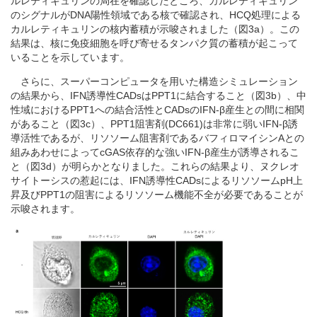
ルレティキュリンの局在を確認したところ、カルレティキュリン
のシグナルがDNA陽性領域である核で確認され、HCQ処理による
カルレティキュリンの核内蓄積が示唆されました（図3a）。この
結果は、核に免疫細胞を呼び寄せるタンパク質の蓄積が起こって
いることを示しています。
さらに、スーパーコンピュータを用いた構造シミュレーション
の結果から、IFN誘導性CADsはPPT1に結合すること（図3b）、中
性域におけるPPT1への結合活性とCADsのIFN-β産生との間に相関
があること（図3c）、PPT1阻害剤(DC661)は非常に弱いIFN-β誘
導活性であるが、リソソーム阻害剤であるバフィロマイシンAとの
組みあわせによってcGAS依存的な強いIFN-β産生が誘導されるこ
と（図3d）が明らかとなりました。これらの結果より、ヌクレオ
サイトーシスの惹起には、IFN誘導性CADsによるリソソームpH上
昇及びPPT1の阻害によるリソソーム機能不全が必要であることが
示唆されます。