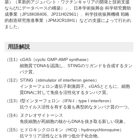
築）（革新的アジュバント・ワクチンキャリアの開発と技術支援
ならびにデータベースの構築）」、日本学術振興会 科学研究費助
成事業（JP18K08406、JP21H02961）、科学技術振興機構 戦略
的創造研究推進事業（JPMJCR18H1）などの支援によって行われ
ました。
用語解説
（注1）cGAS（cyclic GMP-AMP synthase）
細胞質でDNAを認識し、STINGのリガンドを合成するタン
パク質。
（注2）STING（stimulator of interferon genes）
インターフェロン遺伝子刺激因子。cGASとともに、細胞
質DNAに対して免疫を活性化するタンパク質。
（注3）I型インターフェロン（IFN-I：type I interferon）
抗ウイルス活性を有する最も典型的なタンパク質の一つ。
（注4）ヌクレオサイトーシス
免疫細胞が死細胞の核からDNAを抜き取る新しい現象。
（注5）ヒドロキシクロロキン（HCQ：hydroxychloroquine）
抗マラリア活性などを持つ低分子化合物。