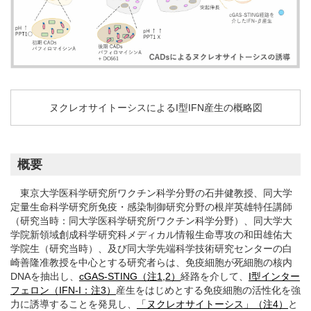
ヌクレオサイトーシスによるI型IFN産生の概略図
概要
東京大学医科学研究所ワクチン科学分野の石井健教授、同大学
定量生命科学研究所免疫・感染制御研究分野の根岸英雄特任講師
（研究当時：同大学医科学研究所ワクチン科学分野）、同大学大
学院新領域創成科学研究科メディカル情報生命専攻の和田雄佑大
学院生（研究当時）、及び同大学先端科学技術研究センターの白
崎善隆准教授を中心とする研究者らは、免疫細胞が死細胞の核内
DNAを抽出し、
cGAS-STING（注1,2）
経路を介して、
I型インター
フェロン（IFN-I：注3）
産生をはじめとする免疫細胞の活性化を強
力に誘導することを発見し、
「ヌクレオサイトーシス」（注4）
と