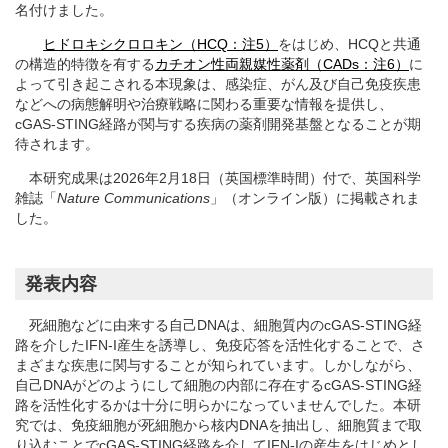
名付けました。
ヒドロキシクロロキン（HCQ：注5）
をはじめ、HCQと共通
の構造的特徴を有する
カチオン性両親媒性薬剤（CADs：注6）
に
よって引き起こされる本現象は、感染症、がん及び自己免疫疾患
などへの病態解明や治療戦略に関わる重要な情報を提供し、
cGAS-STING経路が関与する疾病の薬剤開発基盤となることが期
待されます。
本研究成果は2026年2月18日（英国標準時間）付で、英国科学
雑誌「
Nature Communications
」（オンライン版）に掲載されま
した。
発表内容
死細胞などに由来する自己DNAは、細胞質内のcGAS-STING経
路を介したIFN-I産生を誘導し、免疫応答を活性化することで、さ
まざまな疾患に関与することが知られています。しかしながら、
自己DNAがどのようにして細胞の内部に存在するcGAS-STING経
路を活性化するかは十分に明らかになっていませんでした。本研
究では、免疫細胞が死細胞から核内DNAを抽出し、細胞質まで取
り込むことでcGAS-STING経路を介してIFN-Iの産生をはじめとし