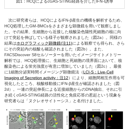
図1：HCQによるcGAS-STING経路を介したIFN-I誘導
次に研究者らは、HCQによるIFN-β産生の機構を解析するため、
HCQ処理したGM-BMCsをさまざまな顕微鏡を用いて観察しまし
た。その結果、生細胞から近接した核酸染色陽性死細胞の核に向
けて突起を伸ばしている様子が観察されました（図2a）。同様の
結果は
ホログラフィック顕微鏡(注11)
による観察でも得られ、さら
にその突起内の核酸も確認されました（図2b）。また、
FACSDiscover S8セルソーターを用いたイメージサイトメトリー
解析では、HCQ処理後に、生細胞と死細胞の境界面において、核
酸染色による蛍光強度が有意に増加していました（図2c）。最後
に1細胞分泌実時間イメージング顕微鏡法（
LCI-S：Live-Cell
Imaging of Secretion activity：注12
）により、細胞間相互作用を可
視化したところ、核酸移動後にIFN-β産生が確認されました（図
2d）。一連の突起伸長による近接細胞からのDNA抽出、それに引
き続くcGAS-STING経路の活性化と免疫応答の惹起という現象を
研究者らは「ヌクレオサイトーシス」と名付けました。