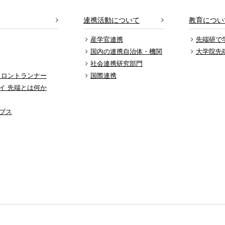
連携活動について
教育につい
産学官連携
先端研で
国内の連携自治体・機関
大学院先
社会連携研究部門
フロントランナー
国際連携
イ 先端とは何か
ブス