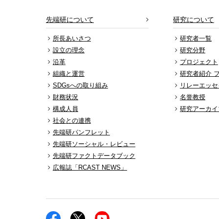
先端研について
研究について
所長あいさつ
研究者一覧
設立の理念
研究分野
沿革
プロジェクト
組織と運営
研究者紹介 
SDGsへの取り組み
リレーエッセ
財務状況
名誉教授
構成人員
研究アーカイ
社会との連携
先端研パンフレット
先端研ソーシャル・レビュー
先端研ファクトデータブック
広報誌「RCAST NEWS」