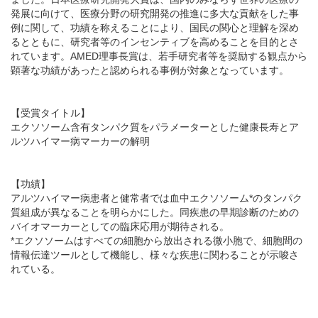
発展に向けて、医療分野の研究開発の推進に多大な貢献をした事
例に関して、功績を称えることにより、国民の関心と理解を深め
るとともに、研究者等のインセンティブを高めることを目的とさ
れています。AMED理事長賞は、若手研究者等を奨励する観点から
顕著な功績があったと認められる事例が対象となっています。
【受賞タイトル】
エクソソーム含有タンパク質をパラメーターとした健康長寿とア
ルツハイマー病マーカーの解明
【功績】
アルツハイマー病患者と健常者では血中エクソソーム*のタンパク
質組成が異なることを明らかにした。同疾患の早期診断のための
バイオマーカーとしての臨床応用が期待される。
*エクソソームはすべての細胞から放出される微小胞で、細胞間の
情報伝達ツールとして機能し、様々な疾患に関わることが示唆さ
れている。