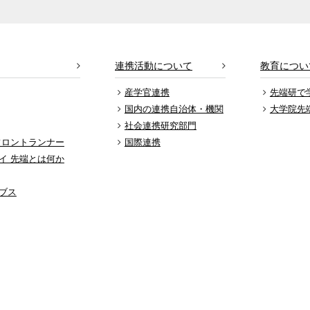
連携活動について
教育につい
産学官連携
先端研で
国内の連携自治体・機関
大学院先
社会連携研究部門
フロントランナー
国際連携
イ 先端とは何か
ブス