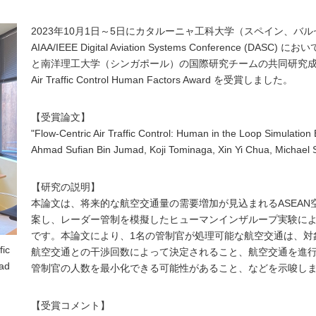
2023年10月1日～5日にカタルーニャ工科大学（スペイン、バルセ
AIAA/IEEE Digital Aviation Systems Conference
と南洋理工大学（シンガポール）の国際研究チームの共同研究成果をまと
Air Traffic Control Human Factors Award を受賞しました。
【受賞論文】
"Flow-Centric Air Traffic Control: Human in the Loop Simulation
Ahmad Sufian Bin Jumad, Koji Tominaga, Xin Yi Chua, Mic
【研究の説明】
本論文は、将来的な航空交通量の需要増加が見込まれるASEA
案し、レーダー管制を模擬したヒューマンインザループ実験に
です。本論文により、1名の管制官が処理可能な航空交通は、対
ic
航空交通との干渉回数によって決定されること、航空交通を進
ad
管制官の人数を最小化できる可能性があること、などを示唆し
【受賞コメント】