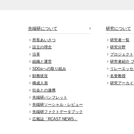
先端研について
研究について
所長あいさつ
研究者一覧
設立の理念
研究分野
沿革
プロジェクト
組織と運営
研究者紹介 
SDGsへの取り組み
リレーエッセ
財務状況
名誉教授
構成人員
研究アーカイ
社会との連携
先端研パンフレット
先端研ソーシャル・レビュー
先端研ファクトデータブック
広報誌「RCAST NEWS」