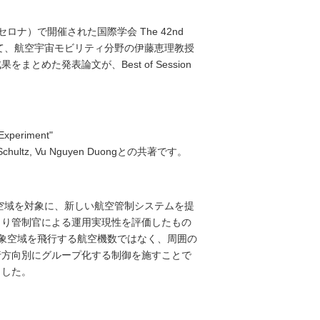
ロナ）で開催された国際学会 The 42nd
 (DASC) において、航空宇宙モビリティ分野の伊藤恵理教授
めた発表論文が、Best of Session
 Experiment"
hael Schultz, Vu Nguyen Duongとの共著です。
N空域を対象に、新しい航空管制システムを提
より管制官による運用実現性を評価したもの
象空域を飛行する航空機数ではなく、周囲の
行方向別にグループ化する制御を施すことで
ました。