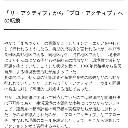
「リ・アクティブ」から「プロ・アクティブ」へ
の転換
やがて「まちづくり」の実践がこうしたインナーエリアを中心と
して行われるようになる。典型的成功例と言われるのが、神戸市
長田区真野地区である。同地区は住工混在地区であり、工場排煙
によりぜん息になる子どもや高齢者の増加など、環境面で深刻な
問題を抱えていた。こうした状況を受け、1960年代後半から住民
自身による環境改善活動が始まっていた。
具体的には、ぜん息の実態調査や産業廃棄物の除去などの活動が
行われていた。ただ、これらは「リ・アクティブ」、つまり問題
の発生に対して事後的に対処する活動であった。
だが、環境問題に後追いで対応していたのでは根源的な問題解決
は不可能であり、生活環境の本質的な改善にはつながらない。そ
こで、建築系の都市計画の研究者や実務家たちが活動に加わっ
た。その結果導入されたのが、「プロ・アクティブ」なアプロー
チ、すなわち理想のゴールを設定したうえで、そこから逆算して
アクションを考え実行するやり方だ。