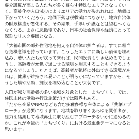
要介護度が高まる人たちが多く暮らす特殊なエリアとなってい
く。高齢化や人口減少によりエリアの活力が失われれば、地価は
下がっていくだろう。地価下落は税収減につながり、地方自治体
の財政構造が悪化する。その結果、手厚い介護などは望むべくも
なくなる。まさに悪循環であり、日本の社会保障や経済にとって
深刻なリスク要因となる。
「大都市圏の郊外住宅地を抱える自治体の担当者は、すでに相当
な危機意識を持っています。こうしたエリアに新しい価値を埋め
込み、若い人たちが戻って来れば、民間投資も引き込めるでしょ
うし、高齢者が元気で過ごせる環境を用意することもできるよう
になるでしょう。たとえば、高齢者が気軽に外出できる環境があ
れば、健康が維持され易いことが明らかになっていますから、そ
うした場や活動、施設を埋め込むことが大切です」
人口が減り高齢者の多い地域を対象とした「まちづくり」では、
住民主体の活動や行政施策だけでは限界もある。
「だから企業やNPOなども含む多種多様な主体による『共創アプ
ローチ』が必要になります。地域を取り巻くあらゆる関係者が、
総力を結集して地域再生に取り組むアプローチをいかに進めるの
か。これが今後の『まちづくり』における最重要テーマになると
思います」