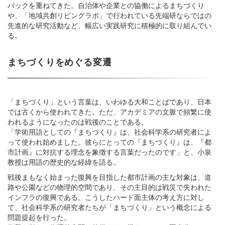
バックを重ねてきた。自治体や企業との協働によるまちづくり
や、「地域共創リビングラボ」で行われている先端研ならではの
先進的な研究活動など、幅広い実践研究に積極的に取り組んでい
る。
まちづくりをめぐる変遷
「まちづくり」という言葉は、いわゆる大和ことばであり、日本
では古くから使われてきた。ただ、アカデミアの文脈で頻繁に使
われるようになったのは戦後のことである。
「学術用語としての『まちづくり』は、社会科学系の研究者によ
って使われ始めました。彼らにとっての『まちづくり』は、『都
市計画』に対抗する理念を象徴する言葉だったのです」と、小泉
教授は用語の歴史的な経緯を語る。
戦後まもなく始まった復興を目指した都市計画の主な対象は、道
路や公園などの物理的空間であり、その主目的は戦災で失われた
インフラの復興である。こうしたハード面主体の考え方に対し
て、社会科学系の研究者たちが「まちづくり」という概念による
問題提起を行った。