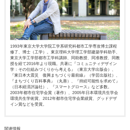
1993年東京大学大学院工学系研究科都市工学専攻博士課程
修了、博士（工学）。東京理科大学理工学部建築学科助手、
東京大学工学部都市工学科講師、同助教授、同准教授、同教
授を経て2016年より現職。共著に『コミュニティデザイン
学：その仕組みづくりから考える』（東京大学出版会）、
『東日本大震災 復興まちづくり最前線』（学芸出版社）、
『まちづくり百科事典』（丸善）、『持続可能性を求めて』
（日本経済評論社）、『スマートグロース』など多数。
2003年都市住宅学会賞（著作）、2005年日本環境共生学会
環境共生学術賞、2012年都市住宅学会業績賞、グッドデザ
イン賞などを受賞。
関連情報