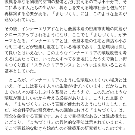
復興を単なる物理的空間の整備とだけ捉えるのでは不十分で、そ
こに暮らす人たちの生活や、暮らしを支える地域社会も包括的に
再構築する必要がある。「まちづくり」には、このような意図が
込められていた。
その後、インナーエリアすなわち低層木造の密集市街地の問題が
クローズアップされるようになり、ここでも「まちづくり」がテ
ーマとなる。インナーエリアとは、低層木造の住宅と商店や小さ
な町工場などが密集し混在している地域であり、生活環境は決し
て良いとはいえない。このようなインナーエリアの環境改善を考
えるにあたっては、いったんすべてを更地にしたうえで新しい街
をつくり直す「スラムクリアランス」という手法を用いることを
基本としていた。
「ところが、インナーエリアのように住環境のよくない場所とは
いえ、そこには暮らす人々の生活が根づいています。だからこれ
までの人々の暮らしぶりを基盤としたうえで、この先どのような
環境が望ましいのかを考える必要があります。こうした文脈で
も、『まちづくり』という言葉が使われるようになりました。た
だ、社会科学系の研究者たちの議論における『まちづくり』は、
理念を象徴する言葉です。あくまで目標概念あるいは達成概念に
とどまり、『まちづくり』の具体的な手法は示されていません。
そこで実践的な動きを始めたのが建築系の研究者だったのです」