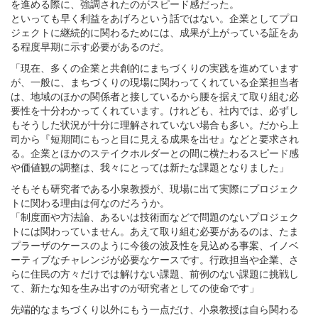
を進める際に、強調されたのがスピード感だった。
といっても早く利益をあげろという話ではない。企業としてプロ
ジェクトに継続的に関わるためには、成果が上がっている証をあ
る程度早期に示す必要があるのだ。
「現在、多くの企業と共創的にまちづくりの実践を進めています
が、一般に、まちづくりの現場に関わってくれている企業担当者
は、地域のほかの関係者と接しているから腰を据えて取り組む必
要性を十分わかってくれています。けれども、社内では、必ずし
もそうした状況が十分に理解されていない場合も多い。だから上
司から『短期間にもっと目に見える成果を出せ』などと要求され
る。企業とほかのステイクホルダーとの間に横たわるスピード感
や価値観の調整は、我々にとっては新たな課題となりました」
そもそも研究者である小泉教授が、現場に出て実際にプロジェク
トに関わる理由は何なのだろうか。
「制度面や方法論、あるいは技術面などで問題のないプロジェク
トには関わっていません。あえて取り組む必要があるのは、たま
プラーザのケースのように今後の波及性を見込める事案、イノベ
ーティブなチャレンジが必要なケースです。行政担当や企業、さ
らに住民の方々だけでは解けない課題、前例のない課題に挑戦し
て、新たな知を生み出すのが研究者としての使命です」
先端的なまちづくり以外にもう一点だけ、小泉教授は自ら関わる