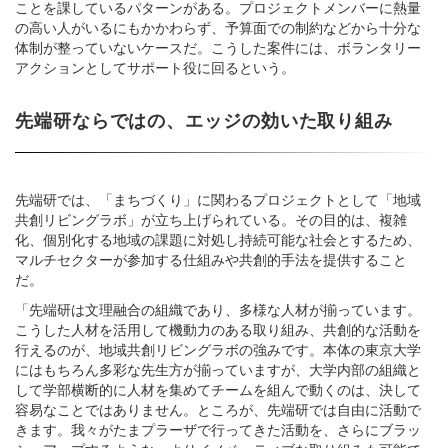
ことを課しているパターンがある。プロジェクトメンバーに熱量
の高い人がいるにもかかわらず、予算面での制約などから十分な
体制が整っていないケースだ。こうした案件には、ボランタリー
アクションとしてサポート役に回るという。
先端研ならではの、エッジの効いた取り組み
先端研では、「まちづくり」に関わるプロジェクトとして「地域
共創リビングラボ」が立ち上げられている。その目的は、複雑
化、個別化する地域の課題に対処し持続可能な社会とするため、
マルチセクターが参加する仕組みや共創的手法を提供すること
だ。
「先端研は文理融合の組織であり、多様な人材が揃っています。
こうした人材を活用して機動力のある取り組み、共創的な活動を
行えるのが、地域共創リビングラボの強みです。本体の東京大学
にはもちろん多彩な先生方が揃っていますが、大学内部の組織と
して学部横断的に人材を集めてチームを組んで動くのは、決して
容易なことではありません。ところが、先端研では自由に活動で
きます。我々がたまプラーザで行ってきた活動を、さらにブラッ