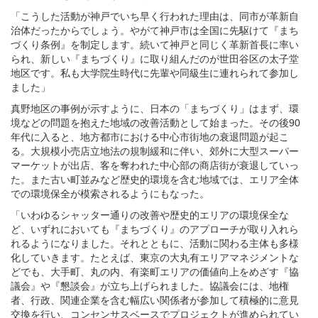
「こうした活動が神戸でいち早く行われた理由は、同市が革新自
治体だったからでしょう。やがて神戸市は全国に先駆けて『まち
づくり条例』を制定します。続いて神戸と同じく革新首長に率い
られ、新しい『まちづくり』に取り組んだのが世田谷区の太子堂
地区です。私も大学院生時代に先輩や同級生に連れられて参加し
ました」
真野地区の事例が示すように、日本の「まちづくり」はまず、環
境などの問題を抱えた地域の改善活動として始まった。その後90
年代に入ると、地方都市における中心市街地の衰退問題が起こ
る。大規模小売店立地法の規制緩和に伴い、郊外に大型スーパー
マーケットが出店、客を奪われた中心部の商店街が衰退していっ
た。また古い町並みなど歴史的環境を含む地域では、エリア全体
での環境保全が模索されるようにもなった。
「いわゆるシャッター通りの改善や歴史的エリアの環境保全な
ど、いずれにおいても『まちづくり』のアプローチが取り入れら
れるようになりました。それとともに、活動に関わる主体も多様
化していきます。たとえば、東京の大丸有エリアマネジメントな
どでも、大手町、丸の内、有楽町エリアの価値向上をめざす『協
議会』や『懇談会』が立ち上げられました。協議会には、地権
者、行政、関連企業を含む幅広い関係者が参加して積極的に意見
交換を行い、コンセンサスベースでプロジェクトが進められてい