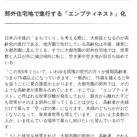
郊外住宅地で進行する「エンプティネスト」化
日本の今後の「まちづくり」を考える際に、大前提となるのが高
齢化の進行である。地方圏で先行している高齢化は今後、確実に
大都市圏に及んでくる。すでに大都市圏の郊外住宅地では、世帯
数と人口が共に減少傾向に転じ、空き家や空き地が目立ち始めて
いる。
「この先5年ぐらいで、いわゆる団塊の世代の方々が後期高齢者、
つまり75歳以上になっていきます。一般的に、75歳を越えると年
を追うごとに要介護度が上がります。大都市圏の郊外では、その
ような高齢者が多数を占めています。そこでは、『エンプティネ
スト』と呼ばれる世帯分離が発生しており、親元から離れた子ど
も世帯がそのまま郊外に戻ってくることは少なく、高齢者が夫婦
だけで暮らす『空っぽの巣』になります。夫婦のどちらかがお亡
くなりになって、単身者世帯も増えています。とはいえ大多数の
人が、いま住んでいる場所で暮らし続けたいと望んでいるので
す」
こうした状況を放置すれば、大都市圏の郊外は、高齢者、それも