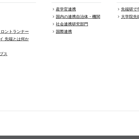
産学官連携
先端研で
国内の連携自治体・機関
大学院先
社会連携研究部門
フロントランナー
国際連携
イ 先端とは何か
ブス