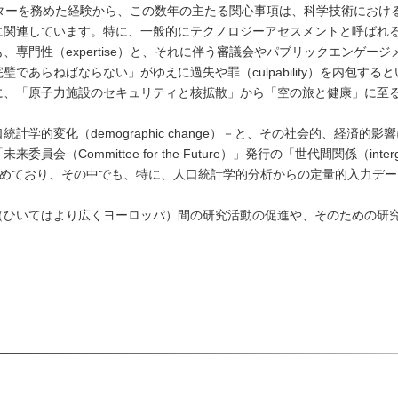
ターを務めた経験から、この数年の主たる関心事項は、科学技術における現
に関連しています。特に、一般的にテクノロジーアセスメントと呼ばれ
専門性（expertise）と、それに伴う審議会やパブリックエンゲー
であらねばならない」がゆえに過失や罪（culpability）を内包す
に、「原子力施設のセキュリティと核拡散」から「空の旅と健康」に至
学的変化（demographic change）－と、その社会的、経済
ommittee for the Future）」発行の「世代間関係（intergene
ture）」の研究も進めており、その中でも、特に、人口統計学的分析からの定量的
（ひいてはより広くヨーロッパ）間の研究活動の促進や、そのための研