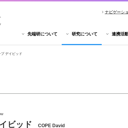
ナビゲーシ
先端研について
研究について
連携活
ープ デイビッド
ow
デイビッド
COPE David