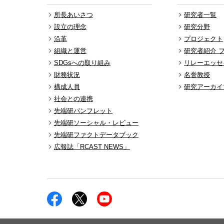
所長あいさつ
研究者一覧
設立の理念
研究分野
沿革
プロジェクト
組織と運営
研究者紹介 
SDGsへの取り組み
リレーエッセ
財務状況
名誉教授
構成人員
研究アーカイ
社会との連携
先端研パンフレット
先端研ソーシャル・レビュー
先端研ファクトデータブック
広報誌「RCAST NEWS」