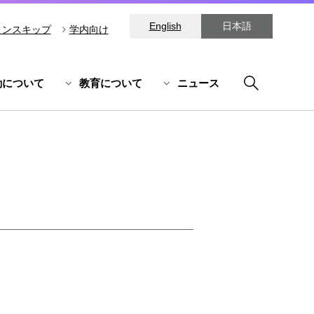
English
日本語
ョンスキップ
学内向け
動について
教育について
ニュース