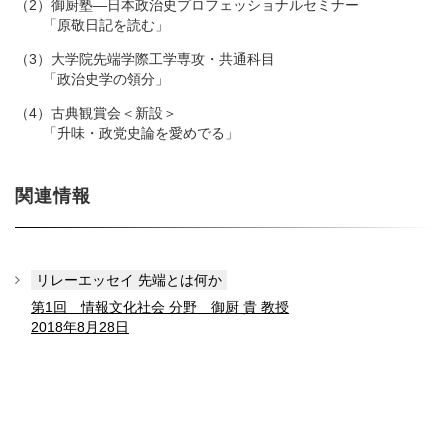
（2）御厨塾―日本政治史プロフェッショナルセミナー
「原敬日記を読む」
（3）大学院先端学際工学専攻・共通科目
「政治史学の領分」
（4）古典観賞会＜新設＞
「升味・政党史論を愛めでる」
関連情報
リレーエッセイ 先端とは何か
第1回 情報文化社会 分野 御厨 貴 教授
2018年8月28日