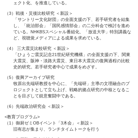
ェクト化、を推進している。
（3）戦後・災後比較研究 ＜新設＞
「サントリー文化財団」の全面支援の下、若手研究者を結集
し、「統治部会」「国民感情部会」の二分科会で検討を進め
ている。NHKBSスペシャル番組化、「放送大学」特別講義な
ど、視聴覚メディアによる成果を求めている。
（4） 三大震災比較研究 ＜新設＞
「ひょうご震災記念21世紀研究機構」の全面支援の下、関東
大震災、阪神・淡路大震災、東日本大震災の復興過程の比較
史的研究。若手研究者中心で成果をめざす。
（5）復興アーカイブ研究
牧原出先端研教授を中心に、「先端研」主導の文理融合のプ
ロジェクトとして立ち上げ、戦略的拠点研究の中核となるこ
とを目ざして鋭意奮闘中である。
（6）先端政治研究会 ＜新設＞
<教育プログラム>
（1）御厨ゼミOBイベント「3木会」＜新設＞
旧有志が集まり、ランチタイムトークを行う