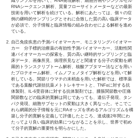
織サンプルを用いて、RNA発現解析、細胞分画やシングルセル
RNAシークエンス解析、質量フローサイトメーターなどの最新
技術を用いて解析を続けている。解析にあたっては、個々の症
例の継時的サンプリングとそれに合致した質の高い臨床データ
が必須で、分子情報と臨床情報の組み合わせによる解析を進め
ている。
自己免疫疾患の予測バイオマーカー、モニタリングバイオマー
カー 分子標的治療薬の有効性予測バイオマーカー、活動性関
連バイオマーカーの探索を、質の高い継時的サンプリングと臨
床データ、画像所見、病理所見などと関連する分子の変動を網
羅的トランスクリプトーム解析、核酸アプタマー法などを用い
たプロテオーム解析、イムノフェノタイプ解析などを用いて解
析している。関節リウマチの末梢血を用いた解析では、標準薬
である葉酸代謝拮抗薬メトトレキサートと、TNFαに対する抗
体製剤、IL-6受容体に対する抗体製剤では、腫脹関節数や圧痛
関節数などの臨床的寛解は同じであっても、遺伝子発現、タン
パク発現、細胞サブセットの変動は大きく異なった。そこでこ
れら網羅的分子情報を元にRAオッズを求めるアルゴリズムを構
築し分子的寛解を定義して評価したところ、達成後2年間にわ
たってより良い臨床的効果につながることを示し、世界で初め
て分子的寛解の重要性を明らかにした。