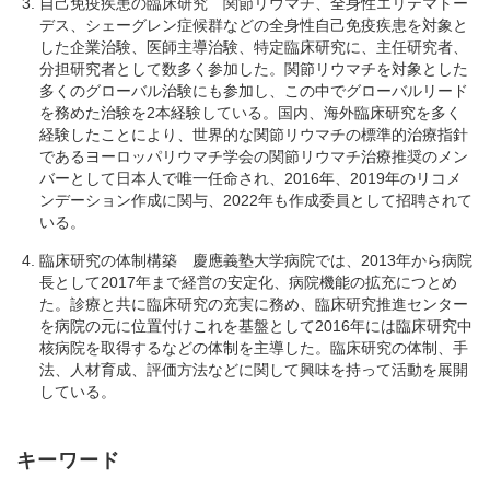
自己免疫疾患の臨床研究 関節リウマチ、全身性エリテマトー
デス、シェーグレン症候群などの全身性自己免疫疾患を対象と
した企業治験、医師主導治験、特定臨床研究に、主任研究者、
分担研究者として数多く参加した。関節リウマチを対象とした
多くのグローバル治験にも参加し、この中でグローバルリード
を務めた治験を2本経験している。国内、海外臨床研究を多く
経験したことにより、世界的な関節リウマチの標準的治療指針
であるヨーロッパリウマチ学会の関節リウマチ治療推奨のメン
バーとして日本人で唯一任命され、2016年、2019年のリコメ
ンデーション作成に関与、2022年も作成委員として招聘されて
いる。
臨床研究の体制構築 慶應義塾大学病院では、2013年から病院
長として2017年まで経営の安定化、病院機能の拡充につとめ
た。診療と共に臨床研究の充実に務め、臨床研究推進センター
を病院の元に位置付けこれを基盤として2016年には臨床研究中
核病院を取得するなどの体制を主導した。臨床研究の体制、手
法、人材育成、評価方法などに関して興味を持って活動を展開
している。
キーワード