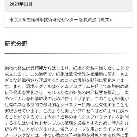
2023年11月
東京大学先端科学技術研究センター 客員教授（現在）
研究分野
動物の発生は受精卵からはじまり、細胞が分裂を繰り返すことで
成立します。この過程で、細胞は遺伝情報を娘細胞に伝え、さま
ざまな組織構造を形成するためにその機能を動的に変化させま
す。また、環境シグナルはゲノムプログラムを通じて細胞内の遺
伝子発現を変化させ、それらが次の細胞の内部状態を規定し、次
のシグナルを外部環境のために作り上げます。このことが細胞が
組織の異なる空間で機能的なクラスターに自己組織化することを
実現させています。このような美しいプロセスはどのように調べ
ることができるでしょうか？近年のオミクスプロファイルを計測
する手法はいずれもサンプルの破壊を必要とするため、時系列分
析を行うことができません。蛍光プローブを用いたライブセルイ
メージングなどは、少ない数の分子や細胞を対象とする観察に限