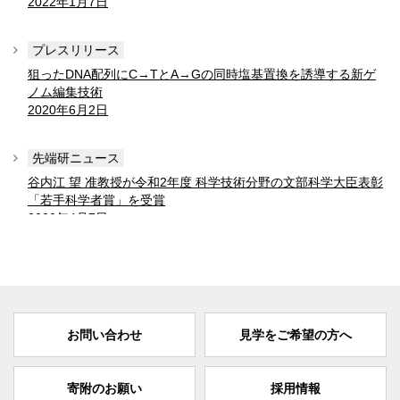
2022年1月7日
プレスリリース
狙ったDNA配列にC→TとA→Gの同時塩基置換を誘導する新ゲ
ノム編集技術
2020年6月2日
先端研ニュース
谷内江 望 准教授が令和2年度 科学技術分野の文部科学大臣表彰
「若手科学者賞」を受賞
2020年4月7日
プレスリリース
「ゲノム編集」遺伝子を発見するソフトウェアを開発
2018年10月12日
お問い合わせ
見学をご希望の方へ
プレスリリース
ゲノム編集の標的領域を拡張！
2018年8月31日
寄附のお願い
採用情報