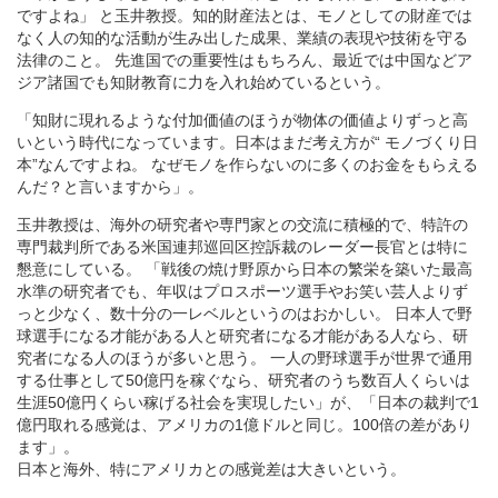
ですよね」 と玉井教授。知的財産法とは、モノとしての財産では
なく人の知的な活動が生み出した成果、業績の表現や技術を守る
法律のこと。 先進国での重要性はもちろん、最近では中国などア
ジア諸国でも知財教育に力を入れ始めているという。
「知財に現れるような付加価値のほうが物体の価値よりずっと高
いという時代になっています。日本はまだ考え方が“ モノづくり日
本”なんですよね。 なぜモノを作らないのに多くのお金をもらえる
んだ？と言いますから」。
玉井教授は、海外の研究者や専門家との交流に積極的で、特許の
専門裁判所である米国連邦巡回区控訴裁のレーダー長官とは特に
懇意にしている。 「戦後の焼け野原から日本の繁栄を築いた最高
水準の研究者でも、年収はプロスポーツ選手やお笑い芸人よりず
っと少なく、数十分の一レベルというのはおかしい。 日本人で野
球選手になる才能がある人と研究者になる才能がある人なら、研
究者になる人のほうが多いと思う。 一人の野球選手が世界で通用
する仕事として50億円を稼ぐなら、研究者のうち数百人くらいは
生涯50億円くらい稼げる社会を実現したい」が、「日本の裁判で1
億円取れる感覚は、アメリカの1億ドルと同じ。100倍の差があり
ます」。
日本と海外、特にアメリカとの感覚差は大きいという。