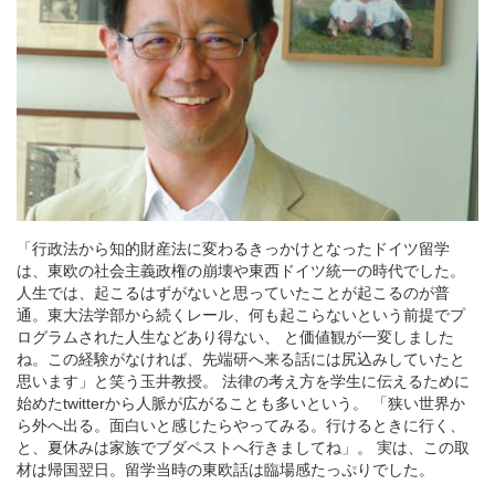
「行政法から知的財産法に変わるきっかけとなったドイツ留学
は、東欧の社会主義政権の崩壊や東西ドイツ統一の時代でした。
人生では、起こるはずがないと思っていたことが起こるのが普
通。東大法学部から続くレール、何も起こらないという前提でプ
ログラムされた人生などあり得ない、 と価値観が一変しました
ね。この経験がなければ、先端研へ来る話には尻込みしていたと
思います」と笑う玉井教授。 法律の考え方を学生に伝えるために
始めたtwitterから人脈が広がることも多いという。 「狭い世界か
ら外へ出る。面白いと感じたらやってみる。行けるときに行く、
と、夏休みは家族でブダペストへ行きましてね」。 実は、この取
材は帰国翌日。留学当時の東欧話は臨場感たっぷりでした。