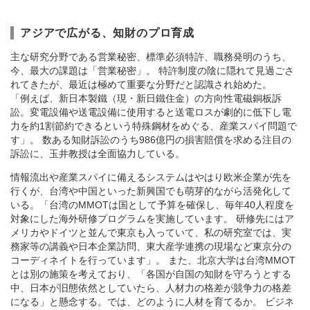
アジアで広がる、知財のプロ育成
主な研究分野である営業秘密、標準必須特許、職務発明のうち、
今、最大の課題は「営業秘密」。 特許制度の陰に隠れて見過ごさ
れてきたが、最近は極めて重要な分野だと認識され始めた。
「例えば、新日本製鐵（現・新日鐵住金）の方向性電磁銅板訴
訟。変電設備や送電設備に使用すると送電ロスが劇的に低下し電
力を約1割節約できるという特殊鋼材をめぐる、産業スパイ問題で
す」。 数ある知財訴訟のうち986億円の損害賠償を求める注目の
訴訟に、玉井教授は全面協力している。
情報流出や産業スパイに備えるシステムはやはり欧米企業が先を
行くが、台湾や中国といった新興国でも萌芽的ながら活発化して
いる。「台湾のMMOTは国として予算を確保し、毎年40人程度を
対象にした海外研修プログラムを実施しています。 研修先にはア
メリカやドイツと並んで東京も入っていて、私の研究室では、実
務家等の講義や日本企業訪問、東大産学連携の現場など東京分の
コーディネイトを行っています」。 また、北京大学は台湾MMOT
とは別の施策を考えており、「各国が自国の知財を守ろうとする
中、日本が旧態依然としていたら、人材力の格差が競争力の格差
になる」と懸念する。では、どのように人材を育てるか。 ビジネ