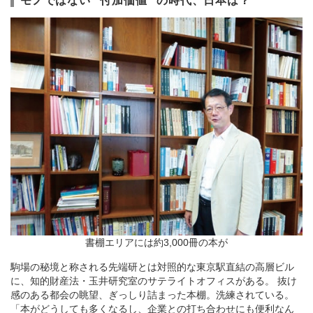
モノではない “付加価値” の時代、日本は？
書棚エリアには約3,000冊の本が
駒場の秘境と称される先端研とは対照的な東京駅直結の高層ビル
に、知的財産法・玉井研究室のサテライトオフィスがある。 抜け
感のある都会の眺望、ぎっしり詰まった本棚。洗練されている。
「本がどうしても多くなるし、企業との打ち合わせにも便利なん