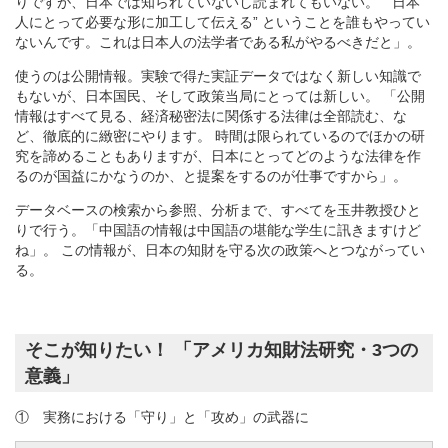
りですが、日本では知られていないし読まれてもいない。 “ 日本
人にとって必要な形に加工して伝える” ということを誰もやってい
ないんです。これは日本人の法学者である私がやるべきだと」。
使うのは公開情報。実験で得た実証データではなく新しい知識で
もないが、日本国民、そして政策当局にとっては新しい。 「公開
情報はすべて見る、経済秘密法に関係する法律は全部読む、な
ど、徹底的に緻密にやります。 時間は限られているのでほかの研
究を諦めることもありますが、日本にとってどのような法律を作
るのが国益にかなうのか、と提案をするのが仕事ですから」。
データベースの検索から参照、分析まで、すべてを玉井教授ひと
りで行う。「中国語の情報は中国語の堪能な学生に訊きますけど
ね」。 この情報が、日本の知財を守る次の政策へとつながってい
る。
そこが知りたい！ 「アメリカ知財法研究・3つの
意義」
① 実務における「守り」と「攻め」の武器に