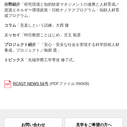
分野紹介
「研究現場と知的財産マネジメントの連携と人材育成／
資源エネルギー環境政策・日欧ナノテクプログラム・知財人材育
成プログラム」
コラム
「見直しという試練」大西 隆
エッセイ
「特任教授ことはじめ」児玉 龍彦
プロジェクト紹介
「「安心・安全な社会を実現する科学技術人材
養成」プロジェクト／御厨 貴」
トピックス
「先端学際工学専攻 修了式」
RCAST NEWS 56号
(PDFファイル:990KB)
お問い合わせ
見学をご希望の方へ