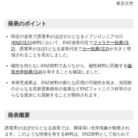
東京大学
発表のポイント
特定の波長で誘電率がほぼゼロとなるイプシロンニアゼロ
(
ENZ(注1)
)材料において、ENZ波長付近で
ファラデー効果(注
2)
、誘電率がほぼ1となる波長付近で
カー効果(注3)
が大きく増
強されることを見出しました。
磁性を持たないENZ材料でありながら、磁性材料に匹敵する
磁
気光学効果(注4)
を有することを確認しました。
本研究成果は、ENZ材料の新たな応用の可能性を拓き、光回路
のさらなる高密度集積化の進展などENZフォトニクス科学のさ
らなる進歩にも貢献することが期待されます。
発表概要
誘電率がほぼゼロとなる波長では、興味深い光学現象が観察され
ます。このような特徴を有する材料は、ENZ材料として知られて