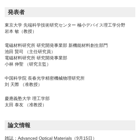
発表者
東京大学 先端科学技術研究センター 極小デバイス理工学分野
岩本 敏（教授）
電磁材料研究所 研究開発事業部 新機能材料創生部門
池田 賢司 （主任研究員）
電磁材料研究所 研究開発事業部
​小林 伸聖 （研究主監）
中国科学院 長春光学精密機械物理研究所
刘 天際 （准教授）
慶應義塾大学 理工学部
太田 泰友 （准教授）
論文情報
雑誌：
Advanced Optical Materials（9月15日）