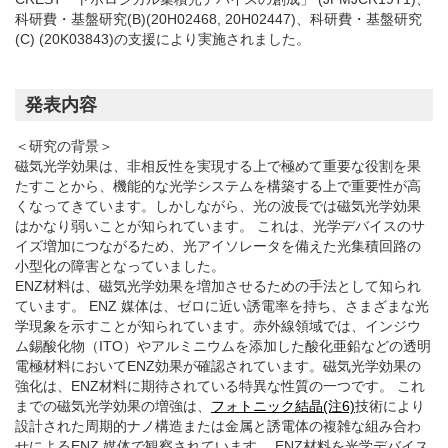
科研費・基盤研究(B)(20H02468, 20H02447)、科研費・基盤研究
(C) (20K03843)の支援により実施されました。
発表内容
＜研究の背景＞
磁気光学効果は、非相反性を実現する上で極めて重要な役割を果
たすことから、機能的な光学システムを構築する上で重要性が高
くなってきています。しかしながら、光の波長では磁気光学効果
はかなり弱いことが知られています。 これは、光学デバイスのサ
イズ増加につながるため、光アイソレータを備えた光集積回路の
小型化の障害となっていました。
ENZ材料は、磁気光学効果を増加させるための手法として知られ
ています。 ENZ 媒体は、ゼロに近い誘電率を持ち、さまざまな光
学現象を示すことが知られています。赤外線領域では、インジウ
ム錫酸化物（ITO）やアルミニウムを添加した酸化亜鉛などの透明
電極材料においてENZ効果が確認されています。磁気光学効果の
強化は、ENZ材料に期待されている特異な性質の一つです。 これ
までの磁気光学効果の増強は、
フォトニック結晶(注6)
技術により
設計された周期的ナノ構造または金属と誘電体の複雑な組み合わ
せによるENZ 媒体で観察されています。 ENZ材料を光学デバイス