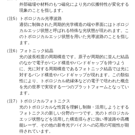
外部磁場や材料のもつ磁化により光の伝搬特性が変化する
現象のことを指します。
（注5）トポロジカル光導波路
適切に制御された周期的光学構造の端や界面にはトポロジ
カルエッジ状態と呼ばれる特殊な光状態が現われます。こ
のトポロジカルエッジ状態を用いた光導波路のことを指し
ます。
（注6）フォトニック結晶
光の波長程度の周期構造です。原子が周期的に並んだ結晶
のなかで電子がバンド構造やバンドギャップを持つよう
に、光に対する周期構造であるフォトニック結晶では光に
対するバンド構造やバンドギャップが現れます。この類似
性により、トポロジカル絶縁体などの電子で培われた概念
を光の世界で実現する一つのプラットフォームとなってい
ます。
（注7）トポロジカルフォトニクス
光のトポロジカルな性質を理解し制御・活用しようとする
フォトニクスの新しい分野の一つです。光のトポロジカル
エッジ状態などを活用した構造揺らぎに強い導波路や高機
能レーザ、その他の新奇光デバイスへの応用の可能性が期
待されています。