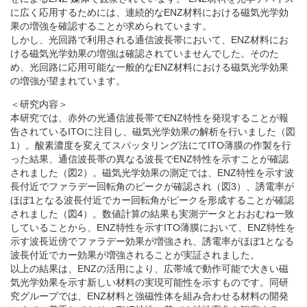
に広く応用するためには、連続的なENZ材料における磁気光学効
果の増強を確認することが求められています。
しかし、光回路で利用される通信波長帯において、ENZ材料にお
ける磁気光学効果の増強は確認されていませんでした。そのた
め、光回路に応用可能な一般的なENZ材料における磁気光学効果
の増強が望まれています。
＜研究内容＞
本研究では、赤外の光通信波長帯でENZ特性を発現することが報
告されているITOに注目し、磁気光学効果の解析を行いました（図
1）。酸素濃度を変えてスパッタリング法にてITO薄膜の作製を行
った結果、通信波長帯の異なる波長でENZ特性を示すことが確認
されました（図2）。磁気光学効果の測定では、ENZ特性を示す波
長付近でファラデー回転角のピークが確認され（図3）、誘電率が
ほぼ1となる波長付近でカー回転角がピークを形成することが確認
されました（図4）。数値計算の結果も実測データとおおむね一致
していることから、ENZ特性を示すITO薄膜において、ENZ特性を
示す波長近傍でファラデー効果が増強され、誘電率がほぼ1となる
波長付近でカー効果が増強されることが実証されました。
以上の結果は、ENZの活用により、広帯域で動作可能で大きい磁
気光学効果を示す新しい材料の実現可能性を示すものです。同研
究グループでは、ENZ材料と強磁性体を組み合わせる材料の開発