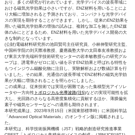
おり、多くの研究が行われています。光学デバイスの波長帯域に
おける磁気光学効果は小さいですが、ENZ材料を用いることによ
り大幅に増加されると予測されており、コンパクトな光学デバイ
スの実現を期待することができます。 しかし、従来のENZ効果を
用いた磁気光学効果の増強の試みは、複雑な加工を施したENZ媒
体のみにとどまるため、ENZ材料を用いた光学デバイス開発の大
きな制約となっています。
(公財)電磁材料研究所の池田賢司主任研究員、小林伸聖研究主監、
中国科学院の刘天際准教授、慶應義塾大学の太田泰友准教授およ
び東京大学先端科学技術研究センターの岩本敏教授らの研究グル
ープは、誘電率がゼロに近い値を示すENZ効果と呼ばれる特性を
もつインジウム錫酸化物に注目し、実験解析および数値計算を行
いました。その結果、光通信の波長帯域でENZ材料の磁気光学効
果が大幅に増強されることを明らかにしました。
この成果は、従来技術では実現が困難であった集積型光アイソレ
ータや一方向性
トポロジカル光導波路(注5)
などの実現可能性を拡
大し、光回路のさらなる高密度集積化に貢献するほか、薄膜偏光
素子や磁気センサーなどへの適用も期待されます。
本研究成果は、2023年9月15日（米国東部標準時）に米国科学誌
「Advanced Optical Materials」のオンライン版に掲載されまし
た。
本研究は、科学技術振興機構（JST）戦略的創造研究推進事業
CREST「トポロジカル集積光デバイスの創成」 (JPMJCR19T1)、