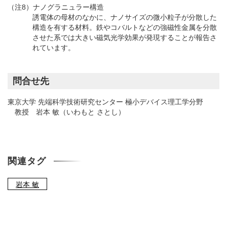
（注8）ナノグラニュラー構造
誘電体の母材のなかに、ナノサイズの微小粒子が分散した
構造を有する材料。鉄やコバルトなどの強磁性金属を分散
させた系では大きい磁気光学効果が発現することが報告さ
れています。
問合せ先
東京大学 先端科学技術研究センター 極小デバイス理工学分野
教授 岩本 敏（いわもと さとし）
関連タグ
岩本 敏