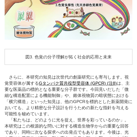
図3. 色覚の分子理解が拓く社会的応用と未来
さらに、本研究の知見は次世代の創薬研究にも寄与します。視
覚受容体が属する
Gタンパク質共役型受容体 (GPCR) (注8)
は、主
要な医薬品の標的となる重要な分子群です。今回見いだした「微
細な構造配置による機能制御」や、錐体視物質の暗状態における
「横穴構造」といった知見は、他のGPCRを標的とした新薬開発に
おいても、より精密な分子設計を行うための新たな指針を与える
可能性を秘めています。
「私たちは、どのように光を捉え、世界を彩っているのか」。
本研究はこの根源的な問いに対する構造生物学からの重要な回答
であり、同時に次なる探求への出発点でもあります。今後は、光