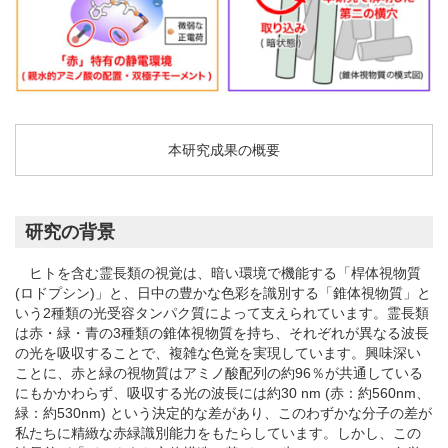
本研究成果の概要
研究の背景
ヒトを含む霊長類の視覚は、暗い環境で機能する「桿体視物質
(ロドプシン)」と、日中の豊かな色彩を識別する「錐体視物質」と
いう2種類の光受容タンパク質によって支えられています。霊長類
は赤・緑・青の3種類の錐体視物質を持ち、それぞれが異なる波長
の光を吸収することで、複雑な色覚を実現しています。興味深い
ことに、赤と緑の視物質はアミノ酸配列の約96％が共通している
にもかかわらず、吸収する光の波長には約30 nm (赤：約560nm、
緑：約530nm) という決定的な差があり、このわずかな分子の差が
私たちに精緻な赤緑識別能力をもたらしています。しかし、この