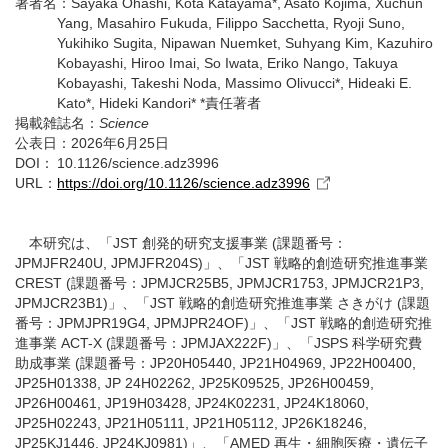
著者名：
Sayaka Ohashi, Kota Katayama*, Asato Kojima, Xuchun
Yang, Masahiro Fukuda, Filippo Sacchetta, Ryoji Suno,
Yukihiko Sugita, Nipawan Nuemket, Suhyang Kim, Kazuhiro
Kobayashi, Hiroo Imai, So Iwata, Eriko Nango, Takuya
Kobayashi, Takeshi Noda, Massimo Olivucci*, Hideaki E.
Kato*, Hideki Kandori* *責任著者
掲載雑誌名：
Science
公表日：
2026年6月25日
DOI：
10.1126/science.adz3996
URL：
https://doi.org/10.1126/science.adz3996
本研究は、「JST 創発的研究支援事業 (課題番号：
JPMJFR240U, JPMJFR204S)」、「JST 戦略的創造研究推進事業
CREST (課題番号：JPMJCR25B5, JPMJCR1753, JPMJCR21P3,
JPMJCR23B1)」、「JST 戦略的創造研究推進事業 さきがけ (課題
番号：JPMJPR19G4, JPMJPR24OF)」、「JST 戦略的創造研究推
進事業 ACT-X (課題番号：JPMJAX222F)」、「JSPS 科学研究費
助成事業 (課題番号：JP20H05440, JP21H04969, JP22H00400,
JP25H01338, JP 24H02262, JP25K09525, JP26H00459,
JP26H00461, JP19H03428, JP24K02231, JP24K18060,
JP25H02243, JP21H05111, JP21H05112, JP26K18246,
JP25KJ1446, JP24KJ0981)」、「AMED 再生・細胞医療・遺伝子