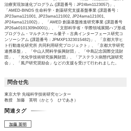
治療実現加速化プログラム (課題番号：JP24bm1123057)」、
「AMED-BINDS 生命科学・創薬研究支援基盤事業 (課題番号：
JP23ama121001, JP23ama121002, JP24ama121001,
JP24ama121002)」、「AMED 創薬基盤推進研究事業 (課題番号
JP26ak0101309h0001)」、「文部科学省・学際領域展開ハブ形成
プログラム・マルチスケール量子－古典インターフェース研究コ
ンソーシアム (課題番号：JPMXP1323015482)」、「京都大学ヒ
ト行動進化研究所 共同利用研究プロジェクト」、「京都大学研究
連携基盤」、「中山人間科学振興財団」、「中島記念国際交流財
団」、「光化学技術研究振興財団」、「アステラス病態代謝研究
会」、「風戸研究奨励会」などの支援を受けて行われました。
問合せ先
東京大学 先端科学技術研究センター
教授 加藤 英明（かとう ひであき）
関連タグ
加藤 英明