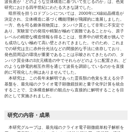
波長差が「どのような立体構造に基づいて生じるのか」は、色覚
研究における四半世紀にわたる大きな謎でした。
暗所視を担うロドプシンについては、2000年にX線結晶構造が
決定され、立体構造に基づく機能理解が飛躍的に進展しました。
一方、色を司る錐体視物質は、タンパク質として非常に不安定で
あり、実験室での発現や精製が極めて困難であることから、原子
レベルの精密な構造情報を得ることは、世界中の研究者が挑んで
も成功しない極めて高い壁とされてきました。そのため、これま
での研究は主に赤外分光法などの間接的な手法に依存しており、
発色団周辺の環境が重要であることは示唆されてきたものの、タ
ンパク質全体の3次元構造の中でそれらがどのように配置され、ど
のような静電的相互作用を通じて波長を調節しているのかを直接
的に可視化した例はありませんでした。
本研究は、この長年未解明であった霊長類の色覚を支える分子
基盤を、最先端のクライオ電子顕微鏡技術と量子化学計算を統合
することで、立体構造解析の観点から直接的に解明することを目
的として実施されました。
研究の内容・成果
本研究グループは、最先端のクライオ電子顕微鏡単粒子解析を