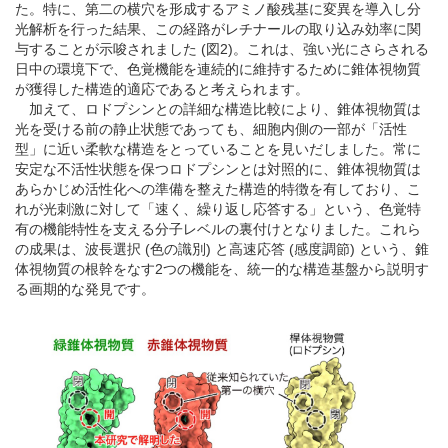
た。特に、第二の横穴を形成するアミノ酸残基に変異を導入し分
光解析を行った結果、この経路がレチナールの取り込み効率に関
与することが示唆されました (図2)。これは、強い光にさらされる
日中の環境下で、色覚機能を連続的に維持するために錐体視物質
が獲得した構造的適応であると考えられます。
加えて、ロドプシンとの詳細な構造比較により、錐体視物質は
光を受ける前の静止状態であっても、細胞内側の一部が「活性
型」に近い柔軟な構造をとっていることを見いだしました。常に
安定な不活性状態を保つロドプシンとは対照的に、錐体視物質は
あらかじめ活性化への準備を整えた構造的特徴を有しており、こ
れが光刺激に対して「速く、繰り返し応答する」という、色覚特
有の機能特性を支える分子レベルの裏付けとなりました。これら
の成果は、波長選択 (色の識別) と高速応答 (感度調節) という、錐
体視物質の根幹をなす2つの機能を、統一的な構造基盤から説明す
る画期的な発見です。