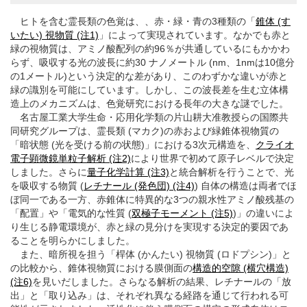
ヒトを含む霊長類の色覚は、、赤・緑・青の3種類の「
錐体 (す
いたい) 視物質 (注1)
」によって実現されています。なかでも赤と
緑の視物質は、アミノ酸配列の約96％が共通しているにもかかわ
らず、吸収する光の波長に約30 ナノメートル (nm、1nmは10億分
の1メートル)という決定的な差があり、このわずかな違いが赤と
緑の識別を可能にしています。しかし、この波長差を生む立体構
造上のメカニズムは、色覚研究における長年の大きな謎でした。
名古屋工業大学生命・応用化学類の片山耕大准教授らの国際共
同研究グループは、霊長類 (マカク)の赤および緑錐体視物質の
「暗状態 (光を受ける前の状態)」における3次元構造を、
クライオ
電子顕微鏡単粒子解析 (注2)
により世界で初めて原子レベルで決定
しました。さらに
量子化学計算 (注3)
と統合解析を行うことで、光
を吸収する物質 (
レチナール (発色団) (注4)
) 自体の構造は両者でほ
ぼ同一である一方、赤錐体に特異的な3つの親水性アミノ酸残基の
「配置」や「電気的な性質 (
双極子モーメント (注5)
)」の違いによ
り生じる静電環境が、赤と緑の見分けを実現する決定的要因であ
ることを明らかにしました。
また、暗所視を担う「桿体 (かんたい) 視物質 (ロドプシン)」と
の比較から、錐体視物質における膜側面の
構造的空隙 (横穴構造)
(注6)
を見いだしました。さらなる解析の結果、レチナールの「放
出」と「取り込み」は、それぞれ異なる経路を通じて行われる可