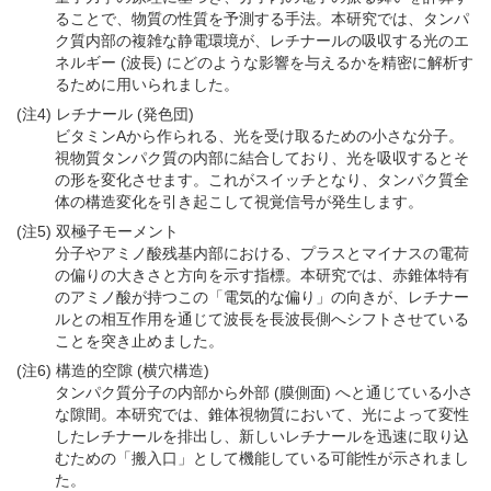
ることで、物質の性質を予測する手法。本研究では、タンパ
ク質内部の複雑な静電環境が、レチナールの吸収する光のエ
ネルギー (波長) にどのような影響を与えるかを精密に解析す
るために用いられました。
(注4) レチナール (発色団)
ビタミンAから作られる、光を受け取るための小さな分子。
視物質タンパク質の内部に結合しており、光を吸収するとそ
の形を変化させます。これがスイッチとなり、タンパク質全
体の構造変化を引き起こして視覚信号が発生します。
(注5) 双極子モーメント
分子やアミノ酸残基内部における、プラスとマイナスの電荷
の偏りの大きさと方向を示す指標。本研究では、赤錐体特有
のアミノ酸が持つこの「電気的な偏り」の向きが、レチナー
ルとの相互作用を通じて波長を長波長側へシフトさせている
ことを突き止めました。
(注6) 構造的空隙 (横穴構造)
タンパク質分子の内部から外部 (膜側面) へと通じている小さ
な隙間。本研究では、錐体視物質において、光によって変性
したレチナールを排出し、新しいレチナールを迅速に取り込
むための「搬入口」として機能している可能性が示されまし
た。