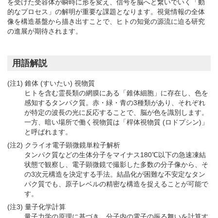
を受けた受容体が瞬時に形を変え、信号を脳へと繋いでいく「動
的なプロセス」の解明が重要な課題となります。視覚情報の全体
像を構造基盤から描き出すことで、ヒトの知覚の源流に迫る研究
の進展が期待されます。
用語解説
(注1) 錐体 (すいたい) 視物質
ヒトを含む霊長類の網膜にある「錐体細胞」に存在し、色を
感知するタンパク質。赤・緑・青の3種類があり、それぞれ
が特定の波長の光に反応することで、脳が色を識別します。
一方、暗い場所で働く視物質は「桿体視物質 (ロドプシン)」
と呼ばれます。
(注2) クライオ電子顕微鏡単粒子解析
タンパク質などの生体分子をマイナス180℃以下の急速凍結
状態で観察し、電子顕微鏡で撮影した多数の分子像から、そ
の3次元構造を決定する手法。結晶化が困難な不安定なタン
パク質でも、原子レベルの精密な構造を捉えることが可能で
す。
(注3) 量子化学計算
量子力学の原理に基づき、分子内の電子の振る舞いを計算す