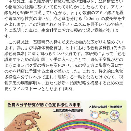
本研究は、霊長類が持つ精緻な色覚の仕組みを、立体構造とい
う物理的な証拠に基づいて初めて明らかにしたものです。アミノ
酸配列が約96％共通していながら、わずか数個のアミノ酸の配置
や電気的な性質の違いが、赤と緑を分ける「30nm」の波長差を生
み出します。この洗練された分子メカニズムを原子レベルで統合
的に説明した点に、生命科学における極めて深い意義がありま
す。
この発見は、基礎研究の枠を超えた社会的な広がりを秘めてい
ます。赤および緑錐体視物質は、ヒトにおける色覚多様性 (先天赤
緑色覚異常) に深く関わるタンパク質です。本研究によって「色を
識別するための設計図」が手に入ったことで、遺伝子変異がどの
ようにタンパク質の構造を変化させ、光の捉え方に影響を及ぼす
のかを精密に予測する土台が整いました。これは、将来的に色覚
多様性を分子レベルで正しく理解する一助となるだけでなく、視
覚疾患の病態解明や、新たな診断・治療戦略を構築するための重
要なマイルストーンとなります (図3)。