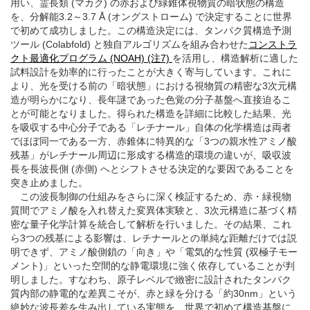
用い、霊長類 (マカク) の赤および緑錐体視物質の暗状態の構造
を、分解能3.2～3.7 Å (オングストローム) で決定することに世界
で初めて成功しました。この構造決定には、タンパク質構造予測
ツール (Colabfold) と独自アルゴリズムを組み合わせた
コンストラ
クト最適化プログラム (NOAH) (注7)
を活用し、構造解析に適した
試料設計を効率的に行ったことが大きく寄与しています。これに
より、光を受ける前の「暗状態」における視物質の精密な3次元構
造が明らかになり、長年謎であった色覚の分子基盤へ直接迫るこ
とが可能となりました。得られた構造を詳細に比較した結果、光
を吸収する中心分子である「レチナール」自体の化学構造は両者
でほぼ同一である一方、赤錐体に特異的な「3つの親水性アミノ酸
残基」がレチナール周辺に形成する構造的環境の違いが、吸収波
長を長波長側 (赤側) へとシフトさせる決定的な要因であることを
突き止めました。
この波長制御の仕組みをさらに深く検証するため、赤・緑視物
質間でアミノ酸を入れ替えた変異体実験と、3次元構造に基づく精
密な量子化学計算を統合して解析を行いました。その結果、これ
ら3つの残基による影響は、レチナールとの単純な距離だけでは説
明できず、アミノ酸側鎖の「向き」や「電気的な性質 (双極子モー
メント)」といった空間的な静電環境に強く依存していることが判
明しました。すなわち、原子レベルで緻密に設計されたタンパク
質内部の静電的な差異こそが、赤と緑を分ける「約30nm」という
絶妙な波長差を生み出している実態を、世界で初めて構造基盤に