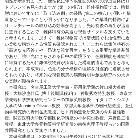
能性が示されました。活性化に伴う膜側面の横穴の形成自体はロ
ドプシンでも見られますが (第一の横穴)、錐体視物質では、暗状
態においてすでに「取り込み側」の経路 (第二の横穴) が開いた構
造をとっていることが明らかになりました。この構造的特徴によ
り、レチナールの取り込み効率が高まり、光応答後の再生が迅速
に進行することで、錐体特有の高速な視覚サイクルを支えている
と考えられます。加えて、錐体視物質では暗状態でも活性型に近
い柔軟な構造をとる性質も確認されました。これらは錐体特有の
「高速な光応答」や「迅速な視覚再生」を支える重要な構造基盤
であり、強い光にさらされる日中の環境下で、色覚機能を連続的
に維持するために錐体視物質が獲得した構造的適応であると考え
られます。本成果は、色覚の分子機構の理解を飛躍的に進展させ
るものであり、将来的な視覚疾患の病態解明や創薬研究への大き
な貢献が期待されます。
本研究は、名古屋工業大学生命・応用化学類の片山耕大准教
授、大橋沙也佳氏 (博士後期課程3年)、神取秀樹特別教授、東京大
学先端科学技術研究センターの加藤英明教授、イタリア・シエナ
大学のMassimo Olivucci教授、京都大学医学部の岩田想教授、医生
物学研究所の野田岳志教授、ヒト行動進化研究所の今井啓雄教
授、関西医科大学医学部医化学講座の小林拓也教授、寿野良二准
教授、東北大学多元物質科学研究所の南後恵理子教授らとの国際
共同研究として実施されました。
本研究成果は、2026年6月25日午後2時 (EDT)に米国科学誌