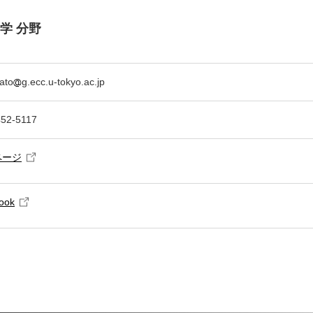
学 分野
ato
g.ecc.u-tokyo.ac.jp
452-5117
ページ
ook