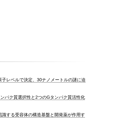
原子レベルで決定、30ナノメートルの謎に迫
タンパク質選択性と2つのGタンパク質活性化
認識する受容体の構造基盤と開発薬が作用す