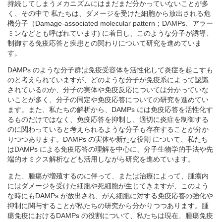
持続してしまうメカニズムにはまだまだ分かっていないことが多
く、その中で 私たちは、ダメージを受けた細胞から放出される危
機分子（Damage-associated molecular pattern；DAMPs、アラー
ミンなどとも呼ばれています) に着目し、このような分子が誘導、
制御する免疫応答と疾患との関わりについて研究を進めていま
す。
DAMPs のような分子群は免疫受容体を活性化して炎症を起こすも
のと考えられていますが、どのような分子が免疫系によって認識
されているのか、分子の実体や免疫反応については分かっていな
いことが多く、分子の同定や免疫応答についての研究を進めてい
ます。また、私たちの解析から、DAMPs には免疫応答を活性化す
るものだけではなく、免疫応答を抑制し、適切に炎症を制御する
のに関わっていると考えられるような分子も存在することが分か
りつつあります。DAMPs の実体や新たな役割 について、私たち
はDAMPs による免疫応答の理解を中心に、分子生物学的手法や先
端的オミクス解析なども活用しながら研究を進めています。
また、腫瘍が増殖するのに伴って、または治療によって、腫瘍内
にはダメージを受けた細胞や死細胞が生じてきますが、このよう
な時にもDAMPs が放出され、がん細胞に対する免疫応答の強化や
抑制に関与することが私たちの研究から分かりつつあります。腫
瘍免疫におけるDAMPs の役割について、私たちは現在、腫瘍免疫