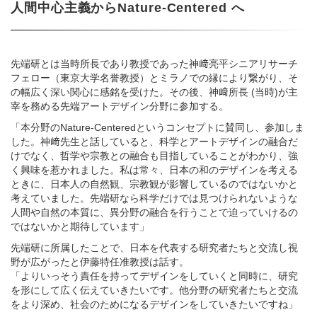
人間中心主義からNature-Centered へ
先端研とは当時所長であり教授であった神﨑亮平シニアリサーチ
フェロー（東京大学名誉教授）とミラノでの縁により繋がり、そ
の幅広く深い関心に感銘を受けた。その後、神﨑所長 (当時)が主
宰を務める先端アートデザイン分野に参加する。
「本分野のNature-Centeredというコンセプトに賛同し、参加しま
した。神﨑先生と話していると、科学とアートデザインの融合だ
けでなく、哲学や宗教との融合も目指していることがわかり、強
く興味を惹かれました。私は常々、日本の和のデザインを考える
ときに、日本人の自然観、宗教観が影響しているのではないかと
考えていました。先端研なら科学だけでは見つけられないような
人間や自然の本質に、異分野の融合を行うことで迫っていけるの
ではないかと期待しています」
先端研に所属したことで、日本を代表する研究者たちと交流し視
野が広がったと伊藤特任准教授は話す。
「よりいっそう責任を持ってデザインをしていくと同時に、研究
を形にして広く伝えていきたいです。他分野の研究者たちと交流
をより深め、社会のためになるデザインをしていきたいですね」