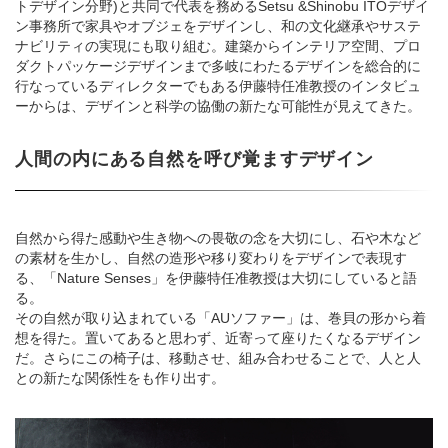
トデザイン分野)と共同で代表を務めるSetsu &Shinobu ITOデザイ
ン事務所で家具やオブジェをデザインし、和の文化継承やサステ
ナビリティの実現にも取り組む。建築からインテリア空間、プロ
ダクトパッケージデザインまで多岐にわたるデザインを総合的に
行なっているディレクターでもある伊藤特任准教授のインタビュ
ーからは、デザインと科学の協働の新たな可能性が見えてきた。
人間の内にある自然を呼び覚ますデザイン
自然から得た感動や生き物への畏敬の念を大切にし、石や木など
の素材を生かし、自然の造形や移り変わりをデザインで表現す
る、「Nature Senses」を伊藤特任准教授は大切にしていると語
る。
その自然が取り込まれている「AUソファー」は、巻貝の形から着
想を得た。置いてあると思わず、近寄って座りたくなるデザイン
だ。さらにこの椅子は、移動させ、組み合わせることで、人と人
との新たな関係性をも作り出す。