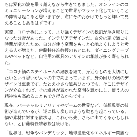
ちは変化の波を乗り越えながら生きてきました。オンラインのコ
ミュニケーションが増えることで世界がフラット化していくこと
の弊害は起こると思いますが、逆にそのおかげでもっと輝いて見
えることもあるはずです」
実際、コロナ禍によって、より強くデザインの役割が浮き彫りに
なった分野があった。インテリアデザインだ。自分の家で過ごす
時間が増えたため、自分が使う空間をもっと心地よくしようと考
える人が増えた。伊藤特任准教授のもとにも、ダイニングテーブ
ルやベッドなど、自宅用の家具のデザインの相談が多く寄せられ
た。
「コロナ禍のステイホームの経験を経て、身近なものを大切にし
たいという思いが人々の中で高まっています。身の回りの物のデ
ザインは重要です。たとえ小さな道具ひとつでも、そこにデザイ
ンが介在すれば、その道具が置かれた空間を豊かにし、使う人の
精神性も高めることもでき得るからです」
現在、バーチャルリアリティやゲームの世界など、仮想現実の技
術が進んでいるが、逆に揺り戻しのような動きも起こっている。
物や素材に対する欲求は、これから先、さらに出てくるかもしれ
ない、と伊藤特任准教授は続ける。
「世界は、戦争やパンデミック、地球温暖化やエネルギー問題な