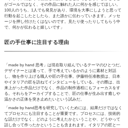
がゴールではなく、その作品に触れた人に何かを感じてほしい。
100人のうち、1人でも発見があり、環境を大事にしようと思って
行動を起こしたとしたら、また誰かに伝わっていきます。メッセ
ージを押し付けたくはないのです。見たり使ったりしてもらう中
で、何かが伝わると嬉しいです」
匠の手仕事に注目する理由
「made by hand 思考」は現在取り組んでいるテーマのひとつだ。
デザイナーとは違って、手で考えているかのように素材と対話
し、物を作り上げる職人や匠の手仕事。伊藤特任准教授は、日本
やイタリアの匠を訪ねてインタビューをしている。その際は、出
来上がった作品だけでなく、作品の制作過程にもフォーカスをす
る。それらをアーカイブすることで、匠の仕事が生み出す癒しや
温かさの正体を突き止めたいという試みだ。
「made by hand思考を研究していくためには、結果だけではなく
てプロセスにも注目することが重要です。プロセスには、技術的
な話だけでなく、どのように考えたかということや、どうやって
話し合って作ったかということも含まれます。イタリアの匠と一