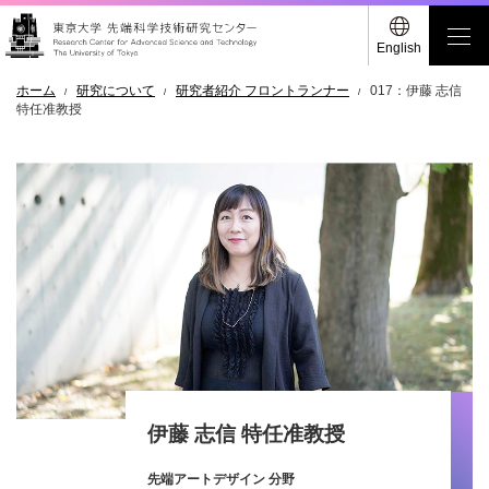
English
ホーム
研究について
研究者紹介 フロントランナー
017：伊藤 志信
特任准教授
伊藤 志信 特任准教授
先端アートデザイン 分野