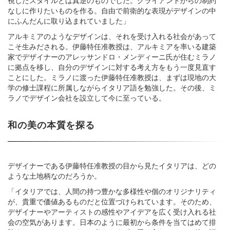
視したスタイルとは真逆のものでした。クライアントからの制約
なしに作りたいものを作る。自由で前衛的な表現がデザインの中
にふんだんに取り込まれていました」
アルキミアのようなデザインは、それを受け入れる社会があって
こそ生みだされる。伊藤特任准教授は、アルキミアを率いる建築
家でデザイナーのアレッサンドロ・メンディーニ氏が住むミラノ
に拠点を移し、自分のデザインに対する考え方をもう一度見直す
ことにした。ミラノに渡った伊藤特任准教授は、まずは現地の大
学の修士課程に所属しながらイタリア語を勉強した。その後、ミ
ラノでデザイン会社を設立して今に至っている。
和の美の本質を探る
デザイナーである伊藤特任准教授の目から見たイタリアは、どの
ような土地柄なのだろうか。
「イタリアでは、人間の持つ豊かな多様性や個のオリジナリティ
が、貴重で価値あるものだと位置づけられています。そのため、
デザイナーやアーティストの感性やアイデアを広く受け入れる社
会の空気があります。日本のように最初から条件を当てはめて排