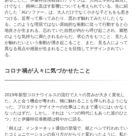
けでなく、精神に及ぼす影響についても考えられている。先に紹
介した「AUソファー」は、大人だけでなく小さな子どもをも惹き
つける。近寄って座ってみたり、思わず触れてみたりしたくな
る。このような理屈ではない原始的な衝動に従って行動すると心
地良さが生まれる。忘れていた自然が内から呼び起こされ、郷愁
のような気持ちに満たされるからだ。求心力をもつこと、見た人
が触れたいという衝動が湧き起こること、また、見る人によって
異なる視点や感覚が生まれることを目指してデザインされてい
る。
コロナ禍が人々に気づかせたこと
2019年新型コロナウイルスの流行で人々の営みが大きく変化し
た。人と会う機会が奪われ、物に触れることも憚られるようにな
った。プロダクトデザイナーの仕事はこれまで通りにはいかなく
なったはずだ。しかし、それは「いつの時代にもあった波のひと
つ」だと伊藤特任准教授は軽やかに語る。
「例えば、インターネット通信の登場で、紙とペンで行われてい
たコミュニケーションの在り方ががらりと変わったように、私た