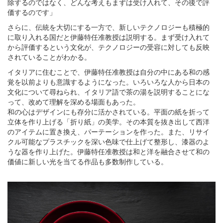
除するのではなく、どんな考えもまずは受け入れて、その後で評
価するのです」
さらに、伝統を大切にする一方で、新しいテクノロジーも積極的
に取り入れる国だと伊藤特任准教授は説明する。まず受け入れて
から評価するという文化が、テクノロジーの受容に対しても反映
されていることがわかる。
イタリアに住むことで、伊藤特任准教授は自分の中にある和の感
覚を以前よりも意識するようになった。いろいろな人から日本の
文化について尋ねられ、イタリア語で茶の湯を説明することにな
って、改めて理解を深める場面もあった。
和の心はデザインにも存分に活かされている。平面の紙を折って
立体を作り上げる「折り紙」の美学。その本質を抜き出して西洋
のアイテムに置き換え、パーテーションを作った。また、リサイ
クル可能なプラスチックを深い色味で仕上げて整形し、漆器のよ
うな器を作り上げた。伊藤特任准教授は和と洋を融合させて和の
価値に新しい光を当てる作品も多数制作している。