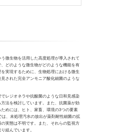
いう微生物を活用した高度処理が導入されて
で、どのような微生物がどのような機能を有
理を実現するために、生物処理における微生
発見された完全アンモニア酸化細菌のような
管でレジオネラや抗酸菌のような日和見感染
る方法を検討しています。また、抗菌薬が効
ためには、ヒト、家畜、環境の3つの要素
国では、未処理汚水の放出が薬剤耐性細菌の拡
播の実態は不明です。また、それらの監視方
取り組んでいます。