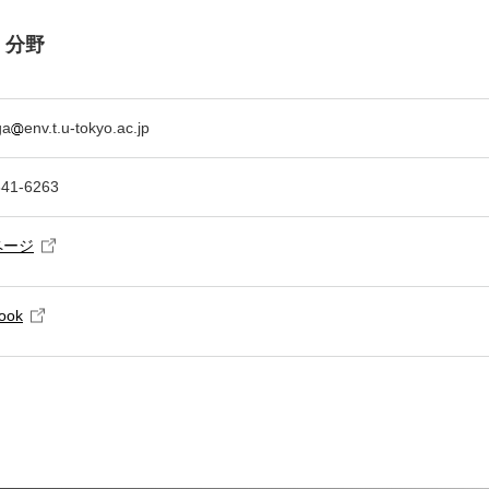
 分野
ga
env.t.u-tokyo.ac.jp
841-6263
ページ
ook