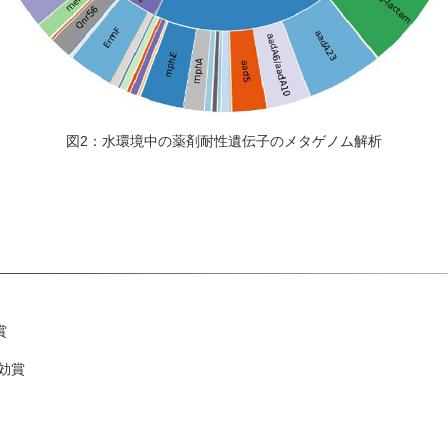
図2：水環境中の薬剤耐性遺伝子のメタゲノム解析
賞
有効賞