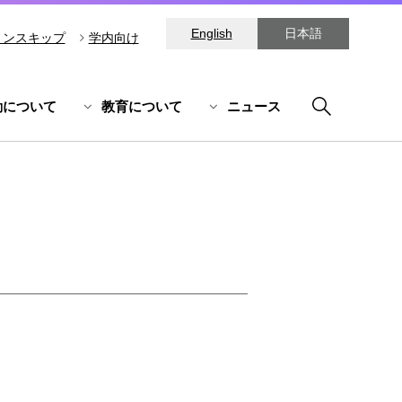
English
日本語
ョンスキップ
学内向け
動について
教育について
ニュース