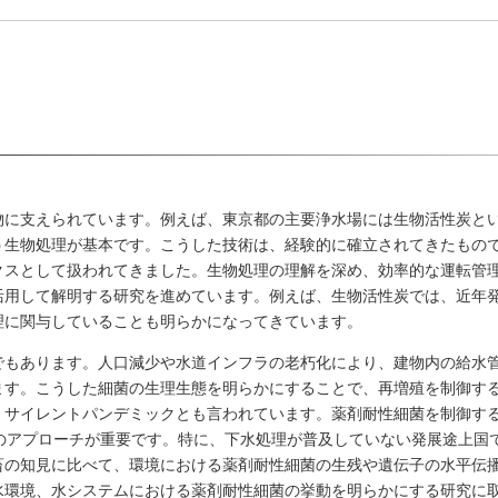
物に支えられています。例えば、東京都の主要浄水場には生物活性炭と
う生物処理が基本です。こうした技術は、経験的に確立されてきたもの
クスとして扱われてきました。生物処理の理解を深め、効率的な運転管
活用して解明する研究を進めています。例えば、生物活性炭では、近年
理に関与していることも明らかになってきています。
でもあります。人口減少や水道インフラの老朽化により、建物内の給水
ます。こうした細菌の生理生態を明らかにすることで、再増殖を制御す
、サイレントパンデミックとも言われています。薬剤耐性細菌を制御する
th）のアプローチが重要です。特に、下水処理が普及していない発展途上
畜の知見に比べて、環境における薬剤耐性細菌の生残や遺伝子の水平伝
水環境、水システムにおける薬剤耐性細菌の挙動を明らかにする研究に