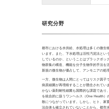
研究分野
都市における水供給、水処理は多くの微生
います。また、下水処理は活性汚泥法とい
しているのか、ということはブラックボッ
物群集の構造、機能を分子生物学的手法を
新規の微生物が優占して、アンモニアの処
一方、微生物は人間にとってはリスク因子
病原細菌が再増殖することが懸念されてい
かない薬剤耐性細菌も国際的な課題であり
を統合的に扱うワンヘルス（One Heal
散につながっています。しかし、ヒト、家
法自体も確立されていないことから、都市