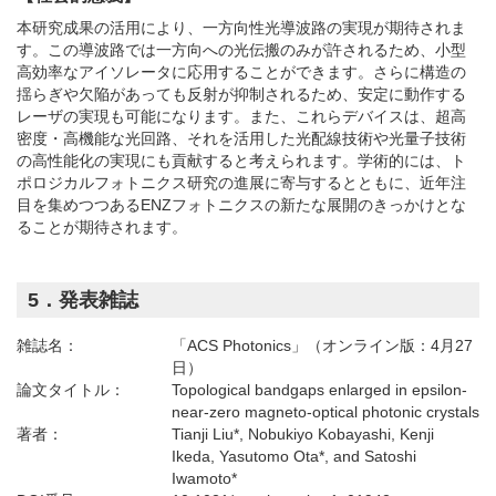
本研究成果の活用により、一方向性光導波路の実現が期待されま
す。この導波路では一方向への光伝搬のみが許されるため、小型
高効率なアイソレータに応用することができます。さらに構造の
揺らぎや欠陥があっても反射が抑制されるため、安定に動作する
レーザの実現も可能になります。また、これらデバイスは、超高
密度・高機能な光回路、それを活用した光配線技術や光量子技術
の高性能化の実現にも貢献すると考えられます。学術的には、ト
ポロジカルフォトニクス研究の進展に寄与するとともに、近年注
目を集めつつあるENZフォトニクスの新たな展開のきっかけとな
ることが期待されます。
5．発表雑誌
雑誌名：
「ACS Photonics」（オンライン版：4月27
日）
論文タイトル：
Topological bandgaps enlarged in epsilon-
near-zero magneto-optical photonic crystals
著者：
Tianji Liu*, Nobukiyo Kobayashi, Kenji
Ikeda, Yasutomo Ota*, and Satoshi
Iwamoto*