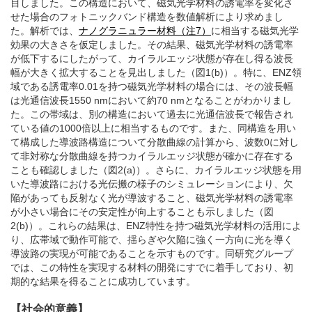
目しました。この構造において、磁気光学材料の誘電率を変化さ
せた場合のフォトニックバンド構造を数値解析により求めまし
た。解析では、
ナノグラニュラー材料（注7）
に相当する磁気光学
効果の大きさを仮定しました。その結果、磁気光学材料の誘電率
が低下するにしたがって、カイラルエッジ状態が存在し得る波長
幅が大きく拡大することを見出しました（図1(b)）。特に、ENZ領
域である誘電率0.01を持つ磁気光学材料の場合には、その波長幅
は光通信波長1550 nmにおいて約70 nmとなることがわかりまし
た。この帯域は、別の構造において過去に光通信波長で報告され
ている値の1000倍以上に相当するものです。また、同構造を用い
て構成した導波路構造について分散曲線の計算から、波数0に対し
て非対称な分散曲線を持つカイラルエッジ状態が確かに存在する
ことも確認しました（図2(a)）。さらに、カイラルエッジ状態を用
いた導波路における光伝搬の様子のシミュレーションにより、欠
陥があっても反射なく光が導波すること、磁気光学材料の誘電率
が小さい場合にその安定性が向上することも示しました（図
2(b)）。これらの結果は、ENZ特性を持つ磁気光学材料の活用によ
り、広帯域で動作可能で、揺らぎや欠陥に強く一方向に光を導く
導波路の実現が可能であることを示すものです。同研究グループ
では、この特性を実現する材料の開発にすでに着手しており、初
期的な結果を得ることに成功しています。
【社会的意義】