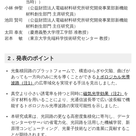
当時））
小林 伸聖
（公益財団法人電磁材料研究所研究開発事業部新機能
材料創生部門 主席研究員）
池田 賢司
（公益財団法人電磁材料研究所研究開発事業部新機能
材料創生部門 主任研究員）
太田 泰友
（慶應義塾大学理工学部 准教授）
岩本 敏
（東京大学先端科学技術研究センター 教授）
2．発表のポイント
光集積回路のプラットフォームで、構造ゆらぎや欠陥、曲げが
あっても一方向のみに光を導くことができる
トポロジカル光導
波路（注1）
の広帯域化を実現する手法を見出しました。
真空より小さい誘電率を持つと同時に
磁気光学効果（注2）
を
示す材料を用いることにより、光通信波長帯で広い波長幅で機
能するトポロジカル光導波路の実現可能性を示しました。
本研究成果は、光回路の更なる高密度集積化に寄与し、データ
センターやサーバの省電力化、光回路を活用した機械学習、新
原理コンピューティング、光量子技術などの進展に貢献するこ
とが期待されます。