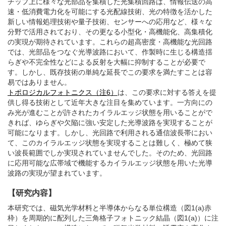
チップ上に様々な光部品を集積した光集積回路は、情報伝送の高
速・低消費電力化を可能にする光配線技術、光の特徴を活かした
新しい情報処理技術や量子技術、センサーへの応用など、様々な
分野で活用されており、その更なる小型化・高機能化、高集積化
の実現が期待されています。これらの超高密度・高機能な光回路
では、光部品をつなぐ光導波路において、作製時に生じる構造揺
らぎや不完全性などによる反射を大幅に抑制することが必要で
す。しかし、既存技術の単純な延長でこの要求を満たすことは容
易ではありません。
トポロジカルフォトニクス（注6）
は、この要求に対する答えを提
供し得る技術として近年大きな注目を集めています。一方向にの
み光が進むことが許されたカイラルエッジ状態を用いることがで
きれば、ゆらぎや欠陥に強い安定した光導波路を実現することが
可能になります。しかし、光回路で利用される通信波長帯におい
て、このカイラルエッジ状態を実現することは難しく、極めて狭
い波長範囲でしか実現されていませんでした。そのため、光回路
に応用可能な広帯域で機能するカイラルエッジ状態を用いた光導
波路の実現が望まれています。
【研究内容】
本研究では、磁気光学材料と半導体からなる単位構造（図1(a)赤
枠）を周期的に配列した三角格子フォトニック結晶（図1(a)）に注