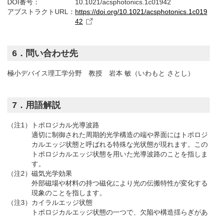
DOI番号：
10.1021/acsphotonics.1c01942
アブストラクトURL：
https://doi.org/10.1021/acsphotonics.1c019
42
6．問い合わせ先
極小デバイス理工学分野 教授 岩本 敏（いわもと さとし）
7．用語解説
（注1）トポロジカル光導波路
適切に制御された周期的光学構造の端や界面にはトポロジ
カルエッジ状態と呼ばれる特殊な光状態が現れます。この
トポロジカルエッジ状態を用いた光導波路のことを指しま
す。
（注2）磁気光学効果
外部磁場や材料の持つ磁化により光の伝搬特性が変化する
現象のことを指します。
（注3）カイラルエッジ状態
トポロジカルエッジ状態の一つで、欠陥や構造揺らぎがあ