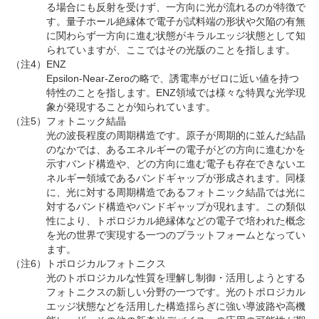
る場合にも反射を受けず、一方向に光が流れるのが特徴で
す。量子ホール絶縁体で電子が試料端の形状や欠陥の有無
に関わらず一方向に進む状態がキラルエッジ状態として知
られていますが、ここではその光版のことを指します。
（注4）ENZ
Epsilon-Near-Zeroの略で、誘電率がゼロに近い値を持つ
特性のことを指します。ENZ領域では様々な特異な光学現
象が発現することが知られています。
（注5）フォトニック結晶
光の波長程度の周期構造です。原子が周期的に並んだ結晶
のなかでは、あるエネルギーの電子がどの方向に進むかを
示すバンド構造や、どの方向に進む電子も存在できないエ
ネルギー領域であるバンドギャップが形成されます。同様
に、光に対する周期構造であるフォトニック結晶では光に
対するバンド構造やバンドギャップが現れます。この類似
性により、トポロジカル絶縁体などの電子で培われた概念
を光の世界で実現する一つのプラットフォームとなってい
ます。
（注6）トポロジカルフォトニクス
光のトポロジカルな性質を理解し制御・活用しようとする
フォトニクスの新しい分野の一つです。光のトポロジカル
エッジ状態などを活用した構造揺らぎに強い導波路や高機