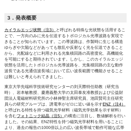
3．発表概要
カイラルエッジ状態（注3）
と呼ばれる特殊な光状態を活用するこ
とで、一方向のみに光を伝送するトポロジカル光導波路を実現で
きることが知られています。この導波路は、作製時に生じる構造
ゆらぎや欠陥などがあっても散乱や反射なく光を伝送できること
から、光配線などに利用される光集積回路の高密度化、高機能化
を可能にすると期待されています。しかし、このカイラルエッジ
状態を活用したトポロジカル光導波路を、光集積回路の主な動作
波長である光通信波長域において広い波長範囲で機能させること
は難しいと考えられてきました。
東京大学先端科学技術研究センターの刘天際特任助教（研究当
時）、岩本敏教授、慶應義塾大学の太田泰友准教授および公益財
団法人電磁材料研究所の小林伸聖主席研究員、池田賢司主任研究
員らの研究グループは、誘電率がゼロに近い値を示す
ENZ（注4）
と呼ばれる特性を持つ磁気光学材料（磁気光学効果を示す材料）
を含む
フォトニック結晶（注5）
の構造に注目し、数値解析を行い
ました。その結果、ENZ特性を持つ磁気光学材料を用いることに
より、過去の報告の1000倍以上の広い波長帯域で動作可能な広帯