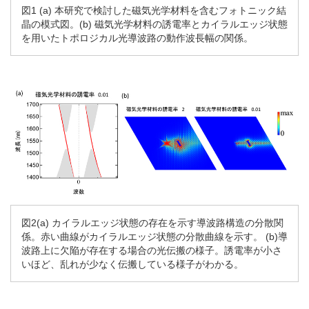
図1 (a) 本研究で検討した磁気光学材料を含むフォトニック結
晶の模式図。(b) 磁気光学材料の誘電率とカイラルエッジ状態
を用いたトポロジカル光導波路の動作波長幅の関係。
図2(a) カイラルエッジ状態の存在を示す導波路構造の分散関
係。赤い曲線がカイラルエッジ状態の分散曲線を示す。 (b)導
波路上に欠陥が存在する場合の光伝搬の様子。誘電率が小さ
いほど、乱れが少なく伝搬している様子がわかる。