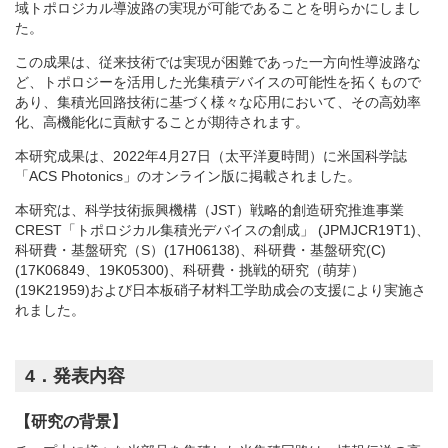
域トポロジカル導波路の実現が可能であることを明らかにしまし
た。
この成果は、従来技術では実現が困難であった一方向性導波路な
ど、トポロジーを活用した光集積デバイスの可能性を拓くもので
あり、集積光回路技術に基づく様々な応用において、その高効率
化、高機能化に貢献することが期待されます。
本研究成果は、2022年4月27日（太平洋夏時間）に米国科学誌
「ACS Photonics」のオンライン版に掲載されました。
本研究は、科学技術振興機構（JST）戦略的創造研究推進事業
CREST「トポロジカル集積光デバイスの創成」 (JPMJCR19T1)、
科研費・基盤研究（S）(17H06138)、科研費・基盤研究(C)
(17K06849、19K05300)、科研費・挑戦的研究（萌芽）
(19K21959)および日本板硝子材料工学助成会の支援により実施さ
れました。
4．発表内容
【研究の背景】