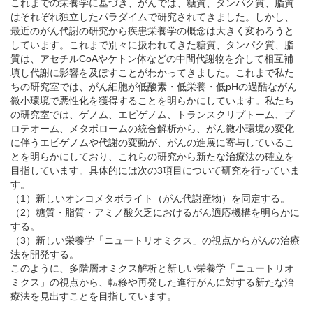
これまでの栄養学に基づき、がんでは、糖質、タンパク質、脂質
はそれぞれ独立したパラダイムで研究されてきました。しかし、
最近のがん代謝の研究から疾患栄養学の概念は大きく変わろうと
しています。これまで別々に扱われてきた糖質、タンパク質、脂
質は、アセチルCoAやケトン体などの中間代謝物を介して相互補
填し代謝に影響を及ぼすことがわかってきました。これまで私た
ちの研究室では、がん細胞が低酸素・低栄養・低pHの過酷ながん
微小環境で悪性化を獲得することを明らかにしています。私たち
の研究室では、ゲノム、エピゲノム、トランスクリプトーム、プ
ロテオーム、メタボロームの統合解析から、がん微小環境の変化
に伴うエピゲノムや代謝の変動が、がんの進展に寄与しているこ
とを明らかにしており、これらの研究から新たな治療法の確立を
目指しています。具体的には次の3項目について研究を行っていま
す。
（1）新しいオンコメタボライト（がん代謝産物）を同定する。
（2）糖質・脂質・アミノ酸欠乏におけるがん適応機構を明らかに
する。
（3）新しい栄養学「ニュートリオミクス」の視点からがんの治療
法を開発する。
このように、多階層オミクス解析と新しい栄養学「ニュートリオ
ミクス」の視点から、転移や再発した進行がんに対する新たな治
療法を見出すことを目指しています。