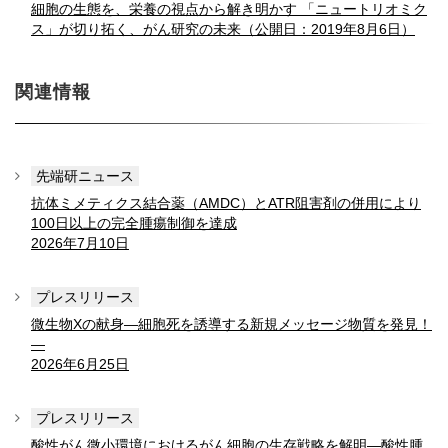
細胞の生態を、栄養の視点から解き明かす 「ニュートリオミク
ス」が切り拓く、がん研究の未来（公開日：2019年8月6日）
関連情報
先端研ニュース
抗体ミメティクス結合薬（AMDC）とATR阻害剤の併用により
100日以上の完全腫瘍制御を達成
2026年7月10日
プレスリリース
微生物Xの献身
―細胞死を誘導する新規メッセージ物質を発見！
―
2026年6月25日
プレスリリース
酸性がん微小環境におけるがん細胞の生存戦略を解明
―酸性腫